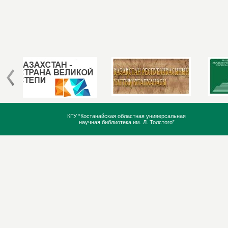
КГУ “Костанайская областная универсальная
научная библиотека им. Л. Толстого”