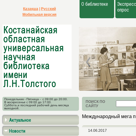
О библиотеке
Экспресс
Қазақша
|
Русский
опрос
Мобильная версия
Понедельник - Пятница - с 09:00 до 20:00.
ПОИСК ПО
В воскресенье с 09:00 до 17:00.
Суббота и последний рабочий день месяца
САЙТУ
выходной.
Международный мега п
Актуальное
Новости
14.06.2017