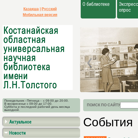
О библиотеке
Экспресс
Қазақша
|
Русский
опрос
Мобильная версия
Понедельник - Пятница - с 09:00 до 20:00.
В воскресенье с 09:00 до 17:00.
ПОИСК ПО САЙТУ
Суббота и последний рабочий день месяца
выходной.
События
Актуальное
Новости