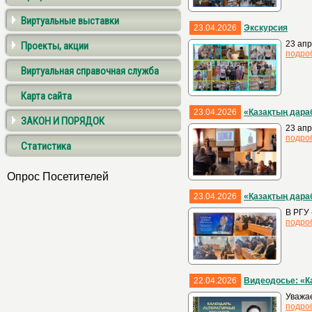
Виртуальные выставки
23.04.2026
Экскурсия
23 апр
Проекты, акции
подро
Виртуальная справочная служба
Карта сайта
23.04.2026
«Қазақтың дар
ЗАКОН И ПОРЯДОК
23 ап
подро
Статистика
Опрос Посетителей
23.04.2026
«Қазақтың дар
В РГУ 
подро
22.04.2026
Видеодосье: «К
Уважае
подро