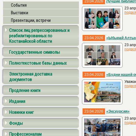
23.04.2026
Лучшие библиот
События
23 апр
Выставки
подро
Презентации, встречи
Список лиц репрессированных и
реабилитированных по
23.04.2026
«Ыбырай Алтын
Костанайской области
23 ап
подро
Государственные символы
Полнотекстовые базы данных
Электронная доставка
23.04.2026
«Будни нашей о
документов
Уважае
подро
Продление книги
Издания
23.04.2026
«Экскурсия»
Новинки книг
23 апр
Фонды
подро
Профессионалам