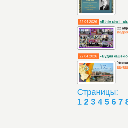
22.04.2026
«Білім кілті – кі
22 апр
подро
22.04.2026
«Будни нашей о
Уважае
подро
Страницы:
1
2
3
4
5
6
7