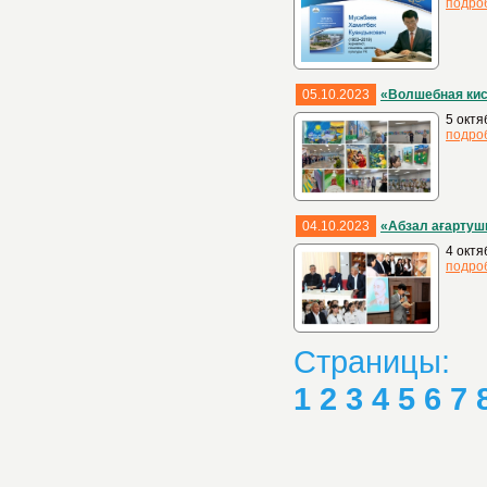
подро
05.10.2023
«Волшебная кис
5 октя
подро
04.10.2023
«Абзал ағартуш
4 октя
подро
Страницы:
1
2
3
4
5
6
7