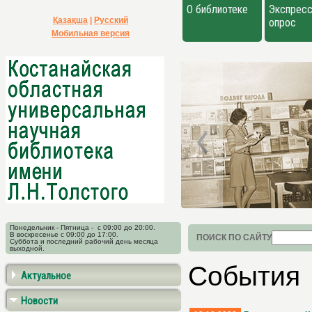
О библиотеке
Экспресс
Қазақша
|
Русский
опрос
Мобильная версия
Понедельник - Пятница - с 09:00 до 20:00.
В воскресенье с 09:00 до 17:00.
ПОИСК ПО САЙТУ
Суббота и последний рабочий день месяца
выходной.
События
Актуальное
Новости