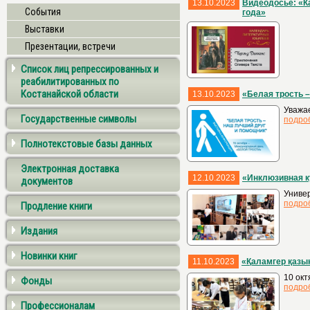
13.10.2023
Видеодосье: «К
События
года»
Выставки
Презентации, встречи
Список лиц репрессированных и
реабилитированных по
Костанайской области
13.10.2023
«Белая трость 
Уважае
Государственные символы
подро
Полнотекстовые базы данных
Электронная доставка
12.10.2023
«Инклюзивная к
документов
Универ
подро
Продление книги
Издания
Новинки книг
11.10.2023
«Қаламгер қазы
10 ок
Фонды
подро
Профессионалам