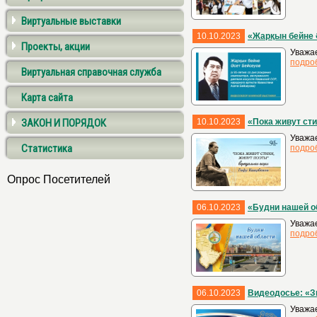
Виртуальные выставки
10.10.2023
«Жарқын бейне 
Проекты, акции
Уважа
подро
Виртуальная справочная служба
Карта сайта
ЗАКОН И ПОРЯДОК
10.10.2023
«Пока живут сти
Уважае
Статистика
подро
Опрос Посетителей
06.10.2023
«Будни нашей о
Уважа
подро
06.10.2023
Видеодосье: «З
Уважа