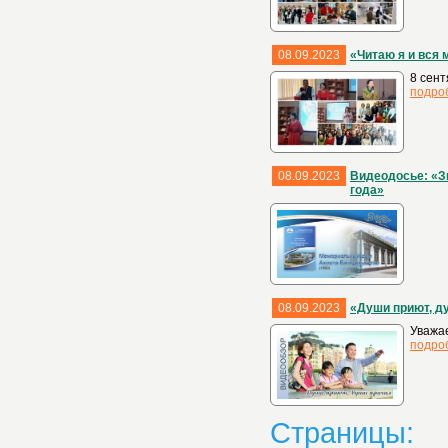
08.09.2023
«Читаю я и вся 
8 сент
подро
08.09.2023
Видеодосье: «З
года»
08.09.2023
«Души приют, д
Уважае
подро
Страницы: