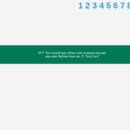
1
2
3
4
5
6
7
КГУ “Костанайская областная универсальная
научная библиотека им. Л. Толстого”