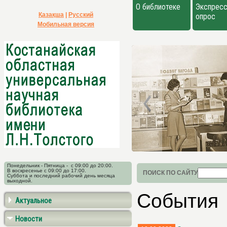
О библиотеке
Экспресс
Қазақша
|
Русский
опрос
Мобильная версия
Понедельник - Пятница - с 09:00 до 20:00.
В воскресенье с 09:00 до 17:00.
ПОИСК ПО САЙТУ
Суббота и последний рабочий день месяца
выходной.
События
Актуальное
Новости