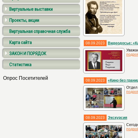
Виртуальные выставки
Проекты, акции
Виртуальная справочная служба
Карта сайта
08.09.2023
Видеодосье: «К
Уважае
ЗАКОН И ПОРЯДОК
подро
Статистика
Опрос Посетителей
08.09.2023
«Кино без гран
Отдел 
подро
08.09.2023
Экскурсия
Сегодн
подро