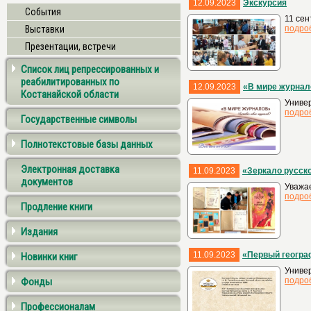
12.09.2023
Экскурсия
События
11 се
Выставки
подро
Презентации, встречи
Список лиц репрессированных и
реабилитированных по
12.09.2023
«В мире журнал
Костанайской области
Универ
подро
Государственные символы
Полнотекстовые базы данных
Электронная доставка
11.09.2023
«Зеркало русск
документов
Уважае
подро
Продление книги
Издания
11.09.2023
«Первый геогра
Новинки книг
Универ
Фонды
подро
Профессионалам