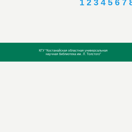
1
2
3
4
5
6
7
КГУ “Костанайская областная универсальная
научная библиотека им. Л. Толстого”