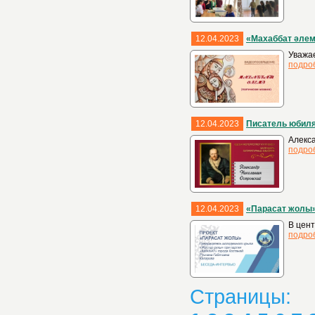
12.04.2023
«Махаббат әлем
Уважа
подро
12.04.2023
Писатель юбиля
Алекса
подро
12.04.2023
«Парасат жолы
В цен
подро
Страницы: