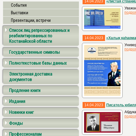
14.04.2023
«Листая страни
События
Уважае
Выставки
подро
Презентации, встречи
Список лиц репрессированных и
реабилитированных по
14.04.2023
«Халық қаhарм
Костанайской области
Универ
подро
Государственные символы
Полнотекстовые базы данных
Электронная доставка
документов
Продление книги
Издания
14.04.2023
Писатель юбиля
Новинки книг
Абдука
подро
Фонды
Профессионалам