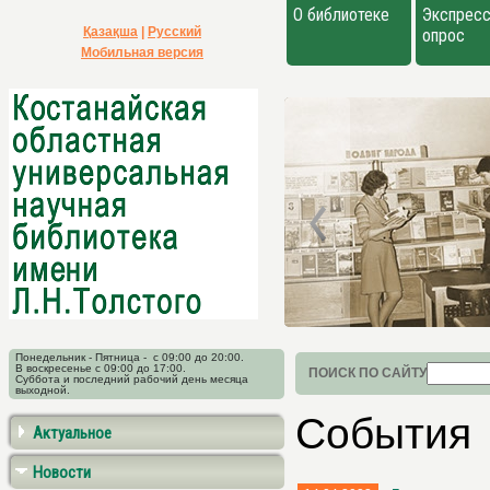
О библиотеке
Экспресс
Қазақша
|
Русский
опрос
Мобильная версия
Понедельник - Пятница - с 09:00 до 20:00.
В воскресенье с 09:00 до 17:00.
ПОИСК ПО САЙТУ
Суббота и последний рабочий день месяца
выходной.
События
Актуальное
Новости