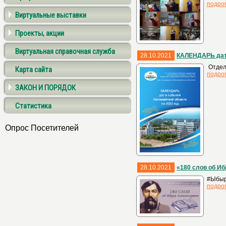
подро
Виртуальные выставки
Проекты, акции
Виртуальная справочная служба
28.10.2021
КАЛЕНДАРЬ дат 
Отдел 
Карта сайта
подро
ЗАКОН И ПОРЯДОК
Статистика
Опрос Посетителей
28.10.2021
«180 слов об И
#Ыбыр
подро