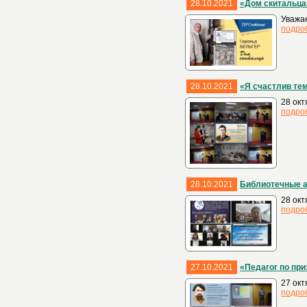
28.10.2021
«Дом скитальца
Уважае
подро
28.10.2021
«Я счастлив те
28 окт
подро
28.10.2021
Библиотечные а
28 окт
подро
27.10.2021
«Педагог по при
27 окт
подро