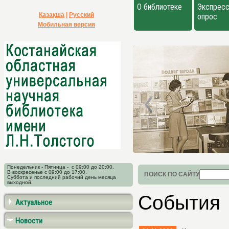
О библиотеке
Экспресс
Қазақша
|
Русский
опрос
Мобильная версия
Понедельник - Пятница - с 09:00 до 20:00.
В воскресенье с 09:00 до 17:00.
ПОИСК ПО САЙТУ
Суббота и последний рабочий день месяца
выходной.
События
Актуальное
Новости