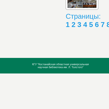
Страницы:
1
2
3
4
5
6
7
КГУ “Костанайская областная универсальная
научная библиотека им. Л. Толстого”