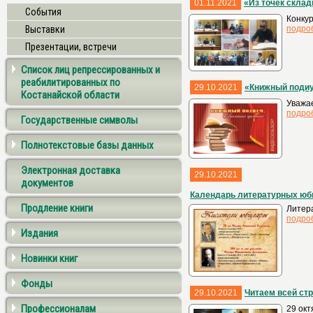
01.11.2021
«Из точек скла
События
Конкур
Выставки
подро
Презентации, встречи
Список лиц репрессированных и
реабилитированных по
29.10.2021
«Книжный подиу
Костанайской области
Уважа
подро
Государственные символы
Полнотекстовые базы данных
Электронная доставка
29.10.2021
документов
Календарь литературных юб
Продление книги
Литер
подро
Издания
Новинки книг
Фонды
29.10.2021
Читаем всей ст
Профессионалам
29 окт