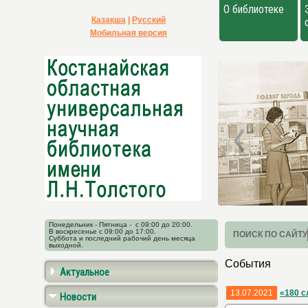
О библиотеке
Қазақша
|
Русский
Мобильная версия
Понедельник - Пятница - с 09:00 до 20:00.
В воскресенье с 09:00 до 17:00.
ПОИСК ПО САЙТУ
Суббота и последний рабочий день месяца
выходной.
События
Актуальное
13.07.2021
«180 с
Новости