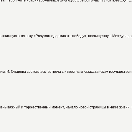
in180 #Алтынсарин180жылhttps://www.youtube.com/watch?v=citTDestCQY ...
 книжную выставку «Разумом одерживать победу», посвященную Международн
мы им. И. Омарова состоялась встреча с известным казахстанским государс
нь важный и торжественный момент, начало новой страницы в книге жизни. П