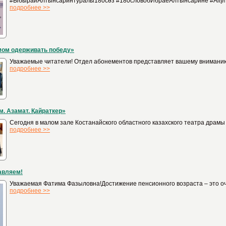
#ЫбырайАлтынсаринтуралы180сөз #180словобИбраеАлтынсарине #Altynsar
подробнее >>
мом одерживать победу»
Уважаемые читатели! Отдел абонементов представляет вашему вниманию
подробнее >>
. Азамат. Қайраткер»
Сегодня в малом зале Костанайского областного казахского театра дра
подробнее >>
авляем!
Уважаемая Фатима Фазыловна!Достижение пенсионного возраста – это оче
подробнее >>