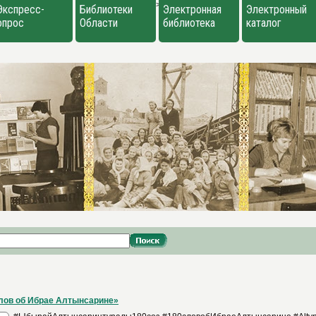
>
Экспресс-
Библиотеки
Электронная
Электронный
опрос
Области
библиотека
каталог
лов об Ибрае Алтынсарине»