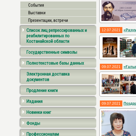
События
Выставки
Презентации, встречи
Список лиц репрессированных и
12.07.2021
«Разу
реабилитированных по
Костанайской области
Государственные символы
Полнотекстовые базы данных
09.07.2021
«Ғалым
Электронная доставка
документов
Продление книги
Издания
09.07.2021
Поздр
Новинки книг
Фонды
Профессионалам