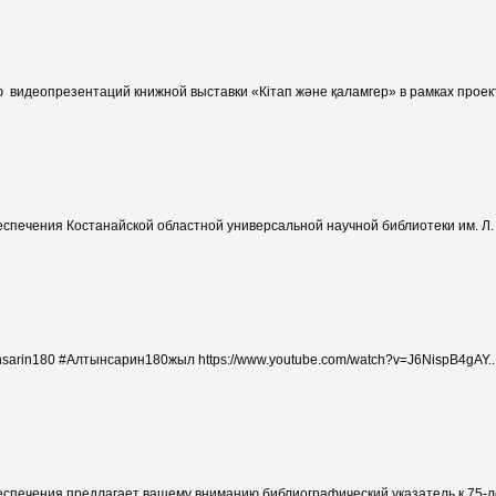
идеопрезентаций книжной выставки «Кітап және қаламгер» в рамках проекта
ечения Костанайской областной универсальной научной библиотеки им. Л. Н
in180 #Алтынсарин180жыл https://www.youtube.com/watch?v=J6NispB4gAY..
печения предлагает вашему вниманию библиографический указатель к 75-ле