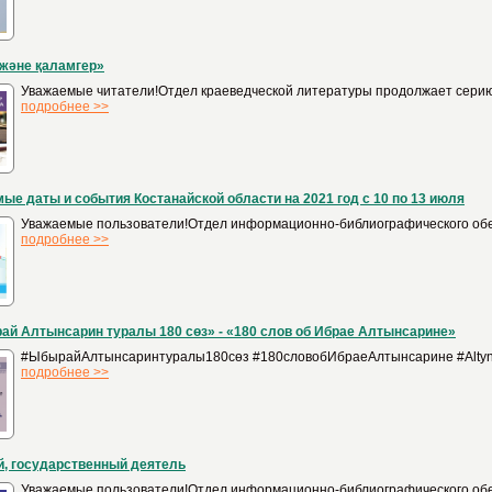
 және қаламгер»
Уважаемые читатели!Отдел краеведческой литературы продолжает серию в
подробнее >>
ые даты и события Костанайской области на 2021 год с 10 по 13 июля
Уважаемые пользователи!Отдел информационно-библиографического обесп
подробнее >>
й Алтынсарин туралы 180 сөз» - «180 слов об Ибрае Алтынсарине»
#ЫбырайАлтынсаринтуралы180сөз #180словобИбраеАлтынсарине #Altynsar
подробнее >>
, государственный деятель
Уважаемые пользователи!Отдел информационно-библиографического обес