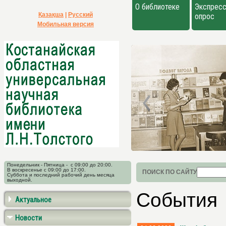
О библиотеке
Экспресс
Қазақша
|
Русский
опрос
Мобильная версия
Понедельник - Пятница - с 09:00 до 20:00.
В воскресенье с 09:00 до 17:00.
ПОИСК ПО САЙТУ
Суббота и последний рабочий день месяца
выходной.
События
Актуальное
Новости