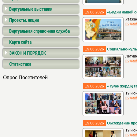
Виртуальные выставки
19.06.2026
«Будни нашей о
Уважае
Проекты, акции
подро
Виртуальная справочная служба
Карта сайта
19.06.2026
Социально-куль
ЗАКОН И ПОРЯДОК
Летние
подро
Статистика
Опрос Посетителей
19.06.2026
«Туған жердің 
19 июн
подро
19.06.2026
Обсуждение про
19 ию
подро