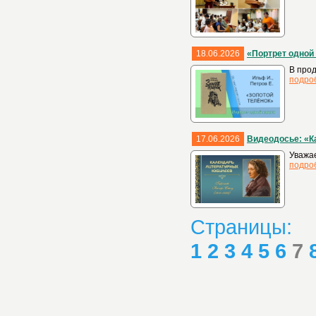
18.06.2026
«Портрет одной 
В прод
подро
17.06.2026
Видеодосье: «К
Уважа
подро
Страницы:
1
2
3
4
5
6
7