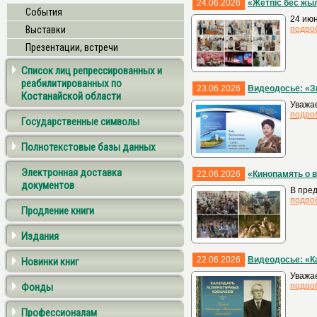
24.06.2026
«Жетпіс бес жы
События
24 июн
Выставки
подро
Презентации, встречи
Список лиц репрессированных и
реабилитированных по
23.06.2026
Видеодосье: «З
Костанайской области
Уважа
подро
Государственные символы
Полнотекстовые базы данных
Электронная доставка
22.06.2026
«Кинопамять о 
документов
В пред
подро
Продление книги
Издания
22.06.2026
Видеодосье: «К
Новинки книг
Уважае
Фонды
подро
Профессионалам