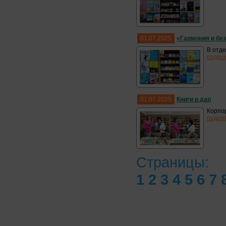
01.07.2025
«Гармония и без
В отде
подро
01.07.2025
Книги в дар
Корпор
подро
Страницы:
1
2
3
4
5
6
7