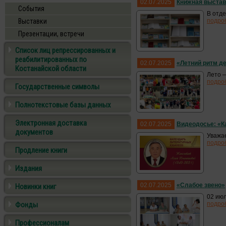
02.07.2025
Книжная выставк
События
В отде
Выставки
подро
Презентации, встречи
Список лиц репрессированных и
реабилитированных по
02.07.2025
«Летний ритм д
Костанайской области
Лето —
подро
Государственные символы
Полнотекстовые базы данных
Электронная доставка
02.07.2025
Видеодосье: «К
документов
Уважа
подро
Продление книги
Издания
02.07.2025
«Слабое звено»
Новинки книг
02 июл
Фонды
подро
Профессионалам