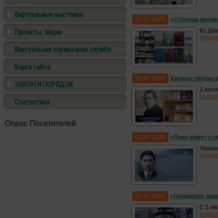
Виртуальные выставки
01.07.2025
«Столица велик
Ко Дню
Проекты, акции
подро
Виртуальная справочная служба
Карта сайта
01.07.2025
Халқын оятқан 
ЗАКОН И ПОРЯДОК
1 июля
подро
Статистика
Опрос Посетителей
01.07.2025
«Пока живут сти
Уважае
подро
01.07.2025
«Гендерное рав
С 1 ию
подро