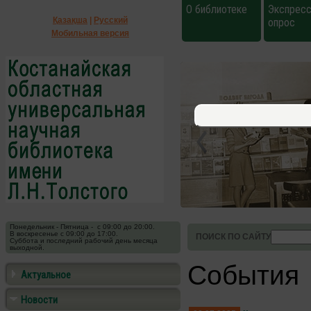
О библиотеке
Экспресс
Қазақша
|
Русский
опрос
Мобильная версия
Понедельник - Пятница - с 09:00 до 20:00.
В воскресенье с 09:00 до 17:00.
ПОИСК ПО САЙТУ
Суббота и последний рабочий день месяца
выходной.
События
Актуальное
Новости