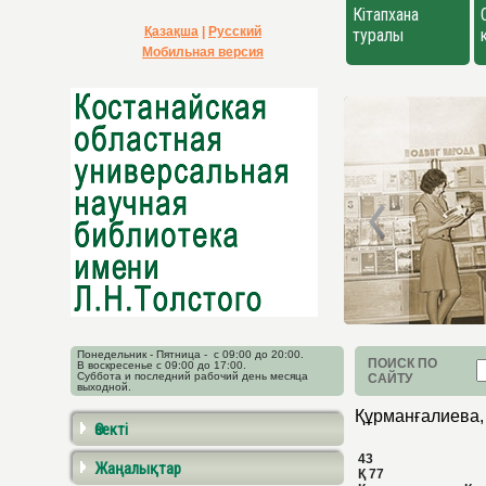
Кітапхана
Қазақша
|
Русский
туралы
Мобильная версия
Понедельник - Пятница - с 09:00 до 20:00.
ПОИСК ПО
В воскресенье с 09:00 до 17:00.
Суббота и последний рабочий день месяца
САЙТУ
выходной.
Құрманғалиева,
Өзекті
43
Жаңалықтар
Қ 77