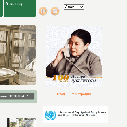
Өлкетану
Вход
Регистрация
жмите "CTRL+Enter"