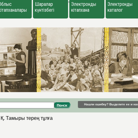
>
Облыс
Шаралар
Электронды
Электронды
кітапханалары
күнтізбегі
кітапхана
каталог
Нашли ошибку? Выделите ее и на
 Қ. Тамыры терең тұлға