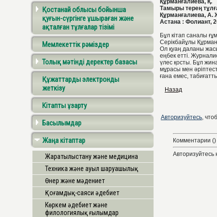
Құрманғалиева, Қ.
Тамыры терең тұлға
Қостанай облысы бойынша
Құрманғалиева, А. 
қуғын-сүргінге ұшыраған және
Астана : Фолиант, 20
ақталған тұлғалар тізімі
Бұл кітап саналы ғ
Серікбайұлы Құрманғ
Мемлекеттік рәміздер
Ол қуаң даланы жа
еңбек етті. Журнали
Толық мәтінді деректер базасы
үлес қосты. Бұл жин
мұрасы мен әріптест
ғана емес, табиғатты
Құжаттарды электронды
жеткізу
Назад
Кітапты ұзарту
Авторизуйтесь
, что
Басылымдар
Жаңа кітаптар
Комментарии ()
Авторизуйтесь 
Жаратылыстану және медицина
Техника және ауыл шаруашылық
Өнер және мәдениет
Қоғамдық-саяси әдебиет
Көркем әдебиет және
филологиялық ғылымдар