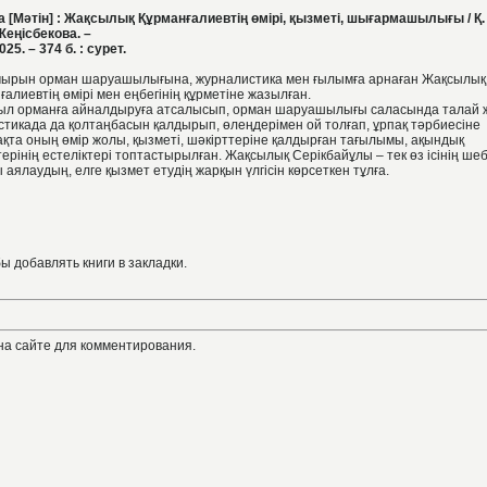
 [Мәтін] : Жақсылық Құрманғалиевтің өмірі, қызметі, шығармашылығы / Қ.
Жеңісбекова. –
25. – 374 б. : сурет.
ұмырын орман шаруашылығына, журналистика мен ғылымға арнаған Жақсылық
алиевтің өмірі мен еңбегінің құрметіне жазылған.
сыл орманға айналдыруға атсалысып, орман шаруашылығы саласында талай
стикада да қолтаңбасын қалдырып, өлеңдерімен ой толғап, ұрпақ тәрбиесіне
ақта оның өмір жолы, қызметі, шәкірттеріне қалдырған тағылымы, ақындық
ерінің естеліктері топтастырылған. Жақсылық Серікбайұлы – тек өз ісінің шеб
 аялаудың, елге қызмет етудің жарқын үлгісін көрсеткен тұлға.
бы добавлять книги в закладки.
на сайте для комментирования.