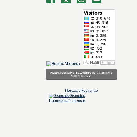
Нашли ошибку? Выделите ее и нажмите
"CTRL+Enter"
Погода в Костанае
Gismeteo
Прогноз на 2 недели