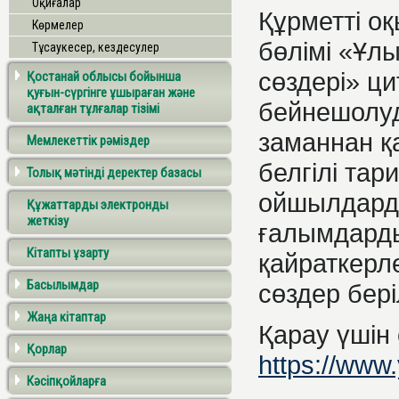
Оқиғалар
Құрметті о
Көрмелер
бөлімі «Ұл
Тұсаукесер, кездесулер
сөздері» ц
Қостанай облысы бойынша
қуғын-сүргінге ұшыраған және
бейнешолуд
ақталған тұлғалар тізімі
заманнан қаз
Мемлекеттік рәміздер
белгілі тар
Толық мәтінді деректер базасы
ойшылдард
Құжаттарды электронды
жеткізу
ғалымдарды
Кітапты ұзарту
қайраткерле
Басылымдар
сөздер бері
Жаңа кітаптар
Қарау үшін 
Қорлар
https://ww
Кәсіпқойларға