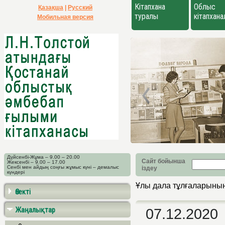
Кітапхана
Облыс
Қазақша
|
Русский
туралы
кітапхан
Мобильная версия
Дүйсенбі-Жұма – 9.00 – 20.00
Сайт бойынша
Жексенбі – 9.00 – 17.00
Сенбі мен айдың соңғы жұмыс күні – демалыс
іздеу
күндері
Ұлы дала тұлғаларының
Өзекті
Жаңалықтар
07.12.2020