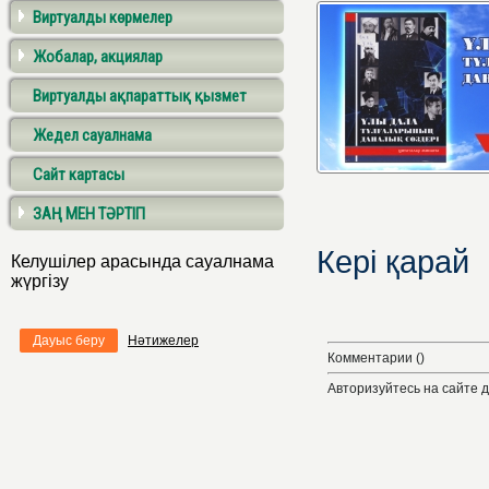
Виртуалды көрмелер
Жобалар, акциялар
Виртуалды ақпараттық қызмет
Жедел сауалнама
Сайт картасы
ЗАҢ МЕН ТӘРТІП
Кері қарай
Келушілер арасында сауалнама
жүргізу
Дауыс беру
Нәтижелер
Комментарии ()
Авторизуйтесь на сайте 