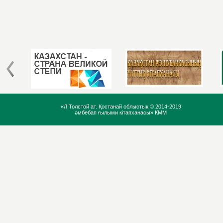
«Л.Толстой ат. Қостанай облыстық ©
2014-2019
әмбебап ғылыми кітапханасы» КММ