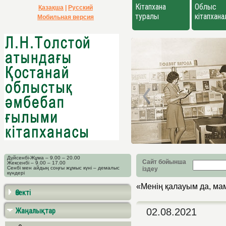
Кітапхана
Облыс
Қазақша
|
Русский
туралы
кітапхан
Мобильная версия
Дүйсенбі-Жұма – 9.00 – 20.00
Сайт бойынша
Жексенбі – 9.00 – 17.00
Сенбі мен айдың соңғы жұмыс күні – демалыс
іздеу
күндері
«Менің қалауым да, ма
Өзекті
Жаңалықтар
02.08.2021