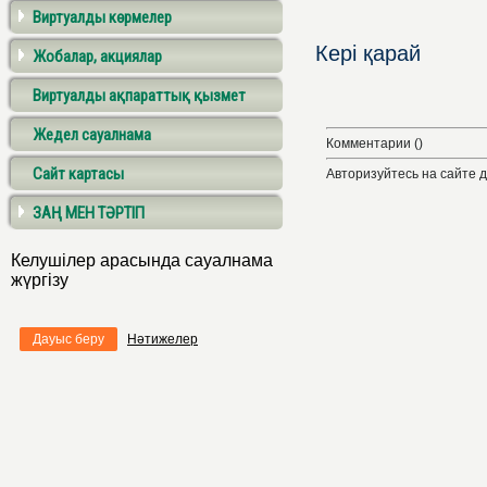
Виртуалды көрмелер
Кері қарай
Жобалар, акциялар
Виртуалды ақпараттық қызмет
Жедел сауалнама
Комментарии ()
Сайт картасы
Авторизуйтесь на сайте 
ЗАҢ МЕН ТӘРТІП
Келушілер арасында сауалнама
жүргізу
Дауыс беру
Нәтижелер