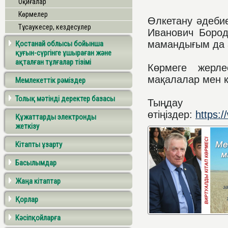
Оқиғалар
Көрмелер
Өлкетану әдебие
Тұсаукесер, кездесулер
Иванович Бород
мамандығым да а
Қостанай облысы бойынша
қуғын-сүргінге ұшыраған және
ақталған тұлғалар тізімі
Көрмеге жерле
мақалалар мен к
Мемлекеттік рәміздер
Толық мәтінді деректер базасы
Тыңдау
өтіңіздер:
https:
Құжаттарды электронды
жеткізу
Кітапты ұзарту
Басылымдар
Жаңа кітаптар
Қорлар
Кәсіпқойларға