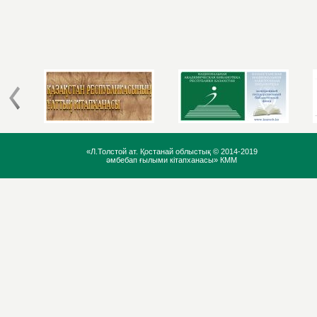
«Л.Толстой ат. Қостанай облыстық ©
2014-2019
әмбебап ғылыми кітапханасы» КММ