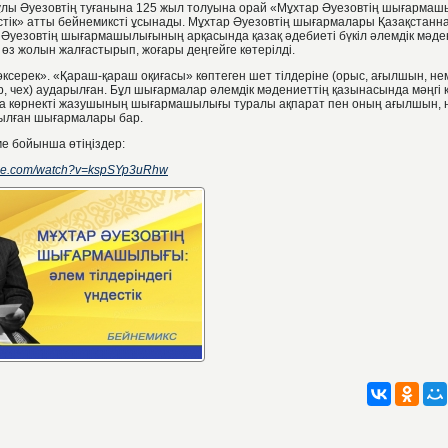
лы Әуезовтің туғанына 125 жыл толуына орай «Мұхтар Әуезовтің шығармаш
естік» атты бейнемиксті ұсынады. Мұхтар Әуезовтің шығармалары Қазақстанн
 Әуезовтің шығармашылығының арқасында қазақ әдебиеті бүкіл әлемдік мәде
з жолын жалғастырып, жоғары деңгейге көтерілді.
ксерек». «Қараш-қараш оқиғасы» көптеген шет тілдеріне (орыс, ағылшын, нем
гар, чех) аударылған. Бұл шығармалар әлемдік мәдениеттің қазынасында мәңгі
да көрнекті жазушының шығармашылығы туралы ақпарат пен оның ағылшын, н
рылған шығармалары бар.
ме бойынша өтіңіздер:
ube.com/watch?v=kspSYp3uRhw