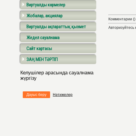
Виртуалды көрмелер
Жобалар, акциялар
Комментарии ()
Виртуалды ақпараттық қызмет
Авторизуйтесь 
Жедел сауалнама
Сайт картасы
ЗАҢ МЕН ТӘРТІП
Келушілер арасында сауалнама
жүргізу
Дауыс беру
Нәтижелер