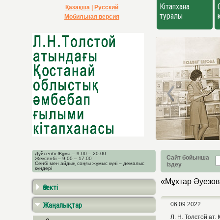
Кітапхана
Қазақша
|
Русский
туралы
Мобильная версия
Дүйсенбі-Жұма – 9.00 – 20.00
Сайт бойынша
Жексенбі – 9.00 – 17.00
Сенбі мен айдың соңғы жұмыс күні – демалыс
іздеу
күндері
«Мұхтар Әуезов
Өзекті
Жаңалықтар
06.09.2022
Л. Н. Толстой ат