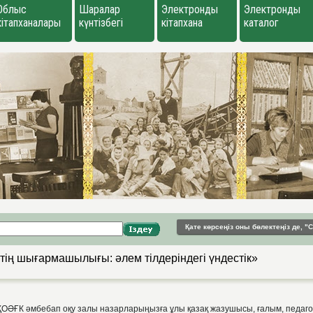
Облыс
Шаралар
Электронды
Электронды
кітапханалары
күнтізбегі
кітапхана
каталог
Қате көрсеңіз оны бөлектеңіз де, 
тің шығармашылығы: әлем тілдеріндегі үндестік»
. ҚОӘҒК әмбебап оқу залы назарларыңызға ұлы қазақ жазушысы, ғалым, педагог