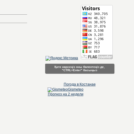
Қате көрсеңіз оны бөлектеңіз де,
"CTRL+Enter" басыңыз
Погода в Костанае
Gismeteo
Прогноз на 2 недели