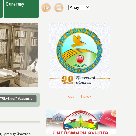
Өлкетану
Кіру
Тіркеу
"CTRL+Enter" басыңыз
, қоғам қайраткері