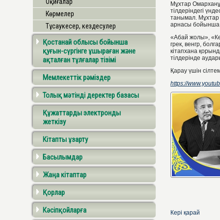
Оқиғалар
Мұхтар Омарханұ
тілдеріндегі үнд
Көрмелер
танымал. Мұхтар
арнасы бойынша ө
Тұсаукесер, кездесулер
«Абай жолы», «Кө
Қостанай облысы бойынша
грек, венгр, бол
қуғын-сүргінге ұшыраған және
кітапхана қорын
тілдерінде ауда
ақталған тұлғалар тізімі
Қарау үшін сілте
Мемлекеттік рәміздер
https://www.yout
Толық мәтінді деректер базасы
Құжаттарды электронды
жеткізу
Кітапты ұзарту
Басылымдар
Жаңа кітаптар
Қорлар
Кәсіпқойларға
Кері қарай