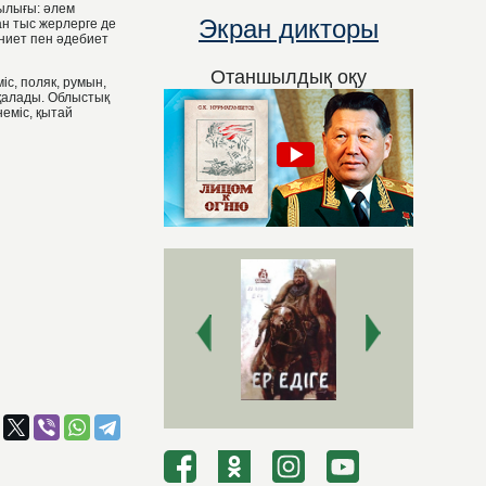
ылығы: әлем
Экран дикторы
ан тыс жерлерге де
ниет пен әдебиет
Отаншылдық оқу
іс, поляк, румын,
 қалады. Облыстық
еміс, қытай