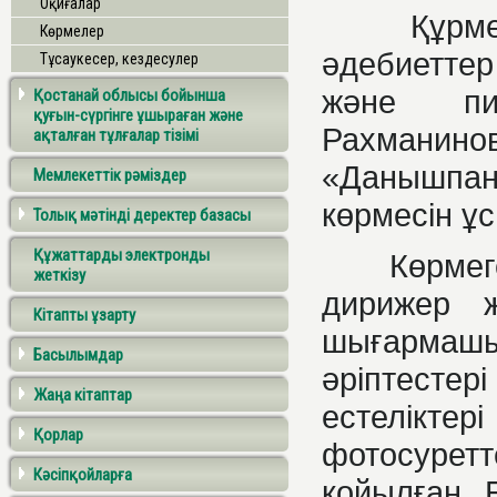
Оқиғалар
Құрм
Көрмелер
әдебиеттер
Тұсаукесер, кездесулер
және пи
Қостанай облысы бойынша
қуғын-сүргінге ұшыраған және
Рахманин
ақталған тұлғалар тізімі
«Данышпан
Мемлекеттік рәміздер
көрмесін ұ
Толық мәтінді деректер базасы
Құжаттарды электронды
Көрме
жеткізу
дирижер 
Кітапты ұзарту
шығармашыл
Басылымдар
әріптесте
Жаңа кітаптар
естелікте
Қорлар
фотосуретте
Кәсіпқойларға
қойылған.