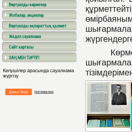
Виртуалды көрмелер
құрметтейт
Жобалар, акциялар
өмірба
Виртуалды ақпараттық қызмет
шығарма
Жедел сауалнама
жүргендерг
Сайт картасы
Көрм
ЗАҢ МЕН ТӘРТІП
шығармал
тізімдеріме
Келушілер арасында сауалнама
жүргізу
Дауыс беру
Нәтижелер