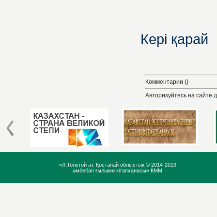
Кері қарай
Комментарии ()
Авторизуйтесь на сайте 
«Л.Толстой ат. Қостанай облыстық ©
2014-2019
әмбебап ғылыми кітапханасы» КММ