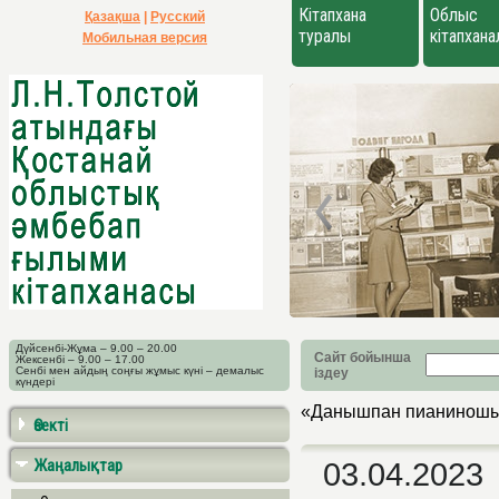
Кітапхана
Облыс
Қазақша
|
Русский
туралы
кітапхан
Мобильная версия
Дүйсенбі-Жұма – 9.00 – 20.00
Сайт бойынша
Жексенбі – 9.00 – 17.00
Сенбі мен айдың соңғы жұмыс күні – демалыс
іздеу
күндері
«Данышпан пианинош
Өзекті
Жаңалықтар
03.04.2023