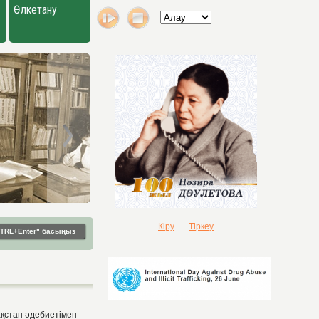
Өлкетану
Кіру
Тіркеу
"CTRL+Enter" басыңыз
стан әдебиетімен