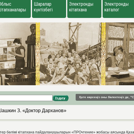
Облыс
Шаралар
Электронды
Электронды
кітапханалары
күнтізбегі
кітапхана
каталог
Қате көрсеңіз оны бөлектеңіз де, 
ашкин З. «Доктор Дарханов»
бөлімі кітапхана пайдаланушыларын «ПРОчтение» жобасы аясында Қазақ