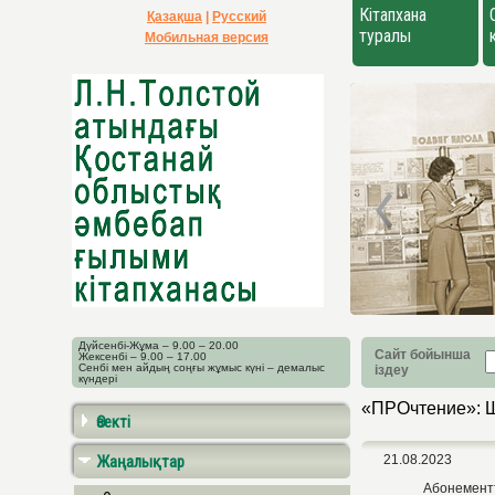
Кітапхана
Қазақша
|
Русский
туралы
Мобильная версия
Дүйсенбі-Жұма – 9.00 – 20.00
Сайт бойынша
Жексенбі – 9.00 – 17.00
Сенбі мен айдың соңғы жұмыс күні – демалыс
іздеу
күндері
«ПРОчтение»: Ш
Өзекті
Жаңалықтар
21.08.2023
Абонементтер 