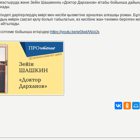
ғастыруда және Зейін Шашкиннің «Доктор Дарханов» кітабы бойынша дайын
ынады.
тіндегі дәрігерлердің өмірі мен кәсіби қызметіне арналған алғашқы роман. Бұл
ың өмірін сақтап қалу болып табылатын, өз кәсібіне жан-тәнімен берілген ке
 айтылады.
теме бойынша өтіңіздер:
https://youtu.be/w0IqdANoIJs