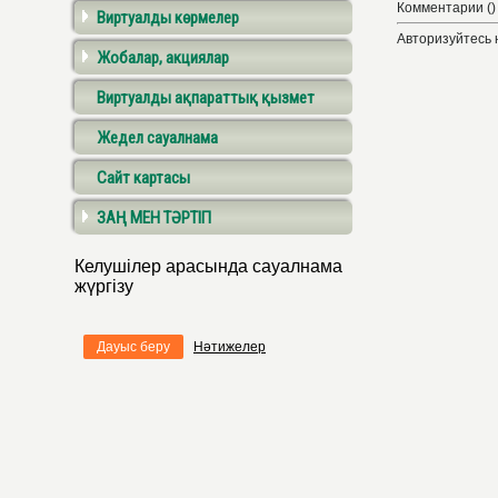
Комментарии ()
Виртуалды көрмелер
Авторизуйтесь 
Жобалар, акциялар
Виртуалды ақпараттық қызмет
Жедел сауалнама
Сайт картасы
ЗАҢ МЕН ТӘРТІП
Келушілер арасында сауалнама
жүргізу
Дауыс беру
Нәтижелер