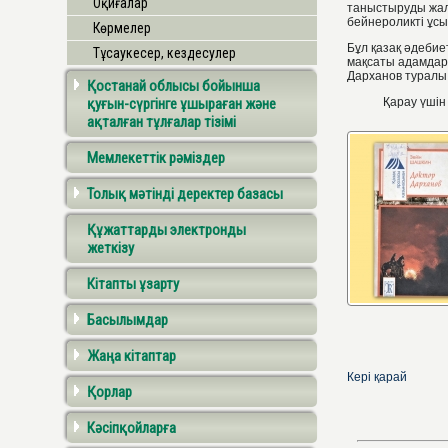
Оқиғалар
таныстыруды жал
бейнероликті ұс
Көрмелер
Бұл қазақ әдебие
Тұсаукесер, кездесулер
мақсаты адамдард
Дарханов туралы
Қостанай облысы бойынша
қуғын-сүргінге ұшыраған және
Қарау үшін сіл
ақталған тұлғалар тізімі
Мемлекеттік рәміздер
Толық мәтінді деректер базасы
Құжаттарды электронды
жеткізу
Кітапты ұзарту
Басылымдар
Жаңа кітаптар
Кері қарай
Қорлар
Кәсіпқойларға