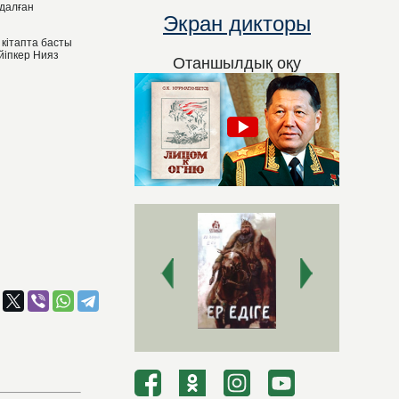
далған
Экран дикторы
 кітапта басты
йіпкер Нияз
Отаншылдық оқу