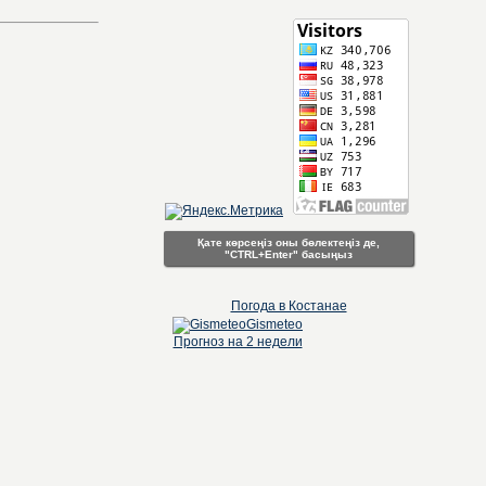
Қате көрсеңіз оны бөлектеңіз де,
"CTRL+Enter" басыңыз
Погода в Костанае
Gismeteo
Прогноз на 2 недели