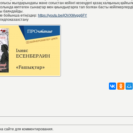
оғысы жылдарындағы және соғыстан кейінгі кезеңдегі қазақ халқының қайғыл
жолында көптеген сынақтар мен қиындықтарға тап болған басты кейіпкерлерді
ы баяндайды.
ме бойынша өтіңіздер:
https://youtu.be/jOVXMvgg6FY
#гидпоказахстану
на сайте для комментирования.