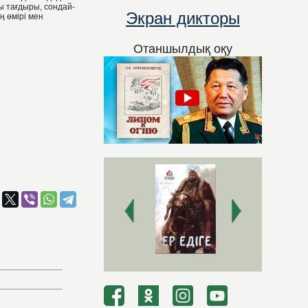
ы тағдыры, сондай-
Экран дикторы
ң өмірі мен
Отаншылдық оқу