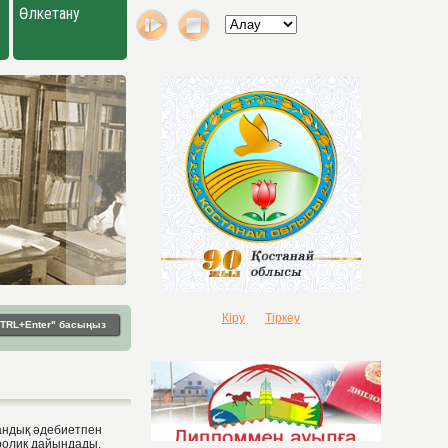
Өлкетану
Кіру
Тіркеу
"CTRL+Enter" басыңыз
андық әдебиетпен
ролик дайындады.