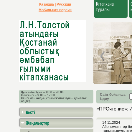
Кітапхана
Қазақша
|
Русский
туралы
Мобильная версия
Дүйсенбі-Жұма – 9.00 – 20.00
Сайт бойынша
Жексенбі – 9.00 – 17.00
Сенбі мен айдың соңғы жұмыс күні – демалыс
іздеу
күндері
«ПРОчтение»: 
Өзекті
Жаңалықтар
14.11.2024
Абонементтер бө
таныстыруды жал