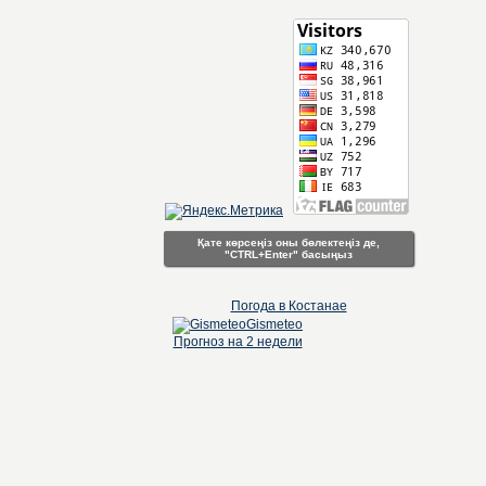
Қате көрсеңіз оны бөлектеңіз де,
"CTRL+Enter" басыңыз
Погода в Костанае
Gismeteo
Прогноз на 2 недели