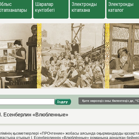
Облыс
Шаралар
Электронды
Электронды
кітапханалары
күнтізбегі
кітапхана
каталог
Қате көрсеңіз оны бөлектеңіз де, 
И. Есенберлин «Влюбленные»
лімінің қызметкерлері «ПРОчтение» жобасы аясында оқырмандарды қазақст
ғастыра отырып І. Есенберлиннің «Влюблённые» романына арналған бейне