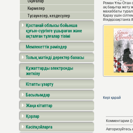
Оқиғалар
Роман Ұлы Отан с
ақ бақытқа жету 
Көрмелер
махаббаты турал
Тұсаукесер, кездесулер
Қарау үшін сілте
#гидқазақстанға 
Қостанай облысы бойынша
қуғын-сүргінге ұшыраған және
ақталған тұлғалар тізімі
Мемлекеттік рәміздер
Толық мәтінді деректер базасы
Құжаттарды электронды
жеткізу
Кітапты ұзарту
Басылымдар
Кері қарай
Жаңа кітаптар
Қорлар
Комментарии ()
Кәсіпқойларға
Авторизуйтесь 