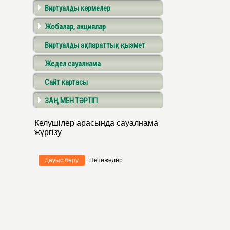
Виртуалды көрмелер
Жобалар, акциялар
Виртуалды ақпараттық қызмет
Жедел сауалнама
Сайт картасы
ЗАҢ МЕН ТӘРТІП
Келушілер арасында сауалнама
жүргізу
Дауыс беру
Нәтижелер