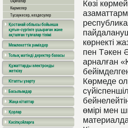
Оқиғалар
Көзі көрмей
Көрмелер
азаматтарме
Тұсаукесер, кездесулер
республика
Қостанай облысы бойынша
қуғын-сүргінге ұшыраған және
пайдалану
ақталған тұлғалар тізімі
көрнекті ж
Мемлекеттік рәміздер
пен Тәкен
Толық мәтінді деректер базасы
арналған «
Құжаттарды электронды
бейімделге
жеткізу
Көрмеде ол
Кітапты ұзарту
сүйіспеншіл
Басылымдар
бейнелейт
Жаңа кітаптар
өмірі мен
Қорлар
материалда
Кәсіпқойларға