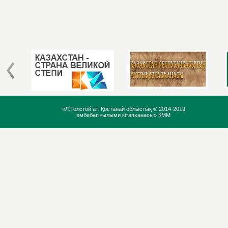
«Л.Толстой ат. Қостанай облыстық ©
2014-2019
әмбебап ғылыми кітапханасы» КММ