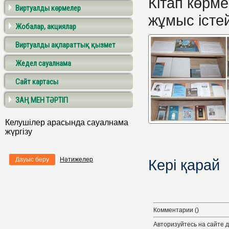
Кітап көрм
Виртуалды көрмелер
жұмыс істей
Жобалар, акциялар
Виртуалды ақпараттық қызмет
Жедел сауалнама
Сайт картасы
ЗАҢ МЕН ТӘРТІП
Келушілер арасында сауалнама
жүргізу
Дауыс беру
Нәтижелер
Кері қарай
Комментарии ()
Авторизуйтесь на сайте 