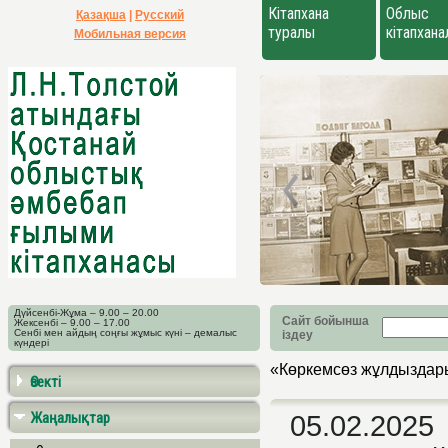
Кітапхана
Облыс
Қазақша
|
Русский
туралы
кітапхан
Мобильная версия
Дүйсенбі-Жұма – 9.00 – 20.00
Сайт бойынша
Жексенбі – 9.00 – 17.00
Сенбі мен айдың соңғы жұмыс күні – демалыс
іздеу
күндері
«Көркемсөз жұлдыздар
Өзекті
Жаңалықтар
05.02.2025