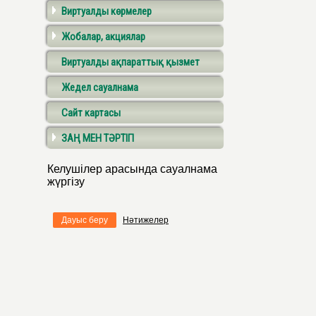
Виртуалды көрмелер
Жобалар, акциялар
Виртуалды ақпараттық қызмет
Жедел сауалнама
Сайт картасы
ЗАҢ МЕН ТӘРТІП
Келушілер арасында сауалнама
жүргізу
Дауыс беру
Нәтижелер