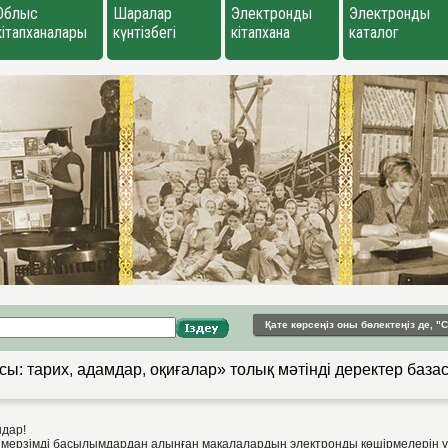
Облыс
Шаралар
Электронды
Электронды
кітапханалары
күнтізбегі
кітапхана
каталог
Қате көрсеңіз оны бөлектеңіз де, 
ы: тарих, адамдар, оқиғалар» толық мәтінді деректер база
ндар!
мерзімді басылымдардан алынған мақалалардың электронды көшірмелерін 