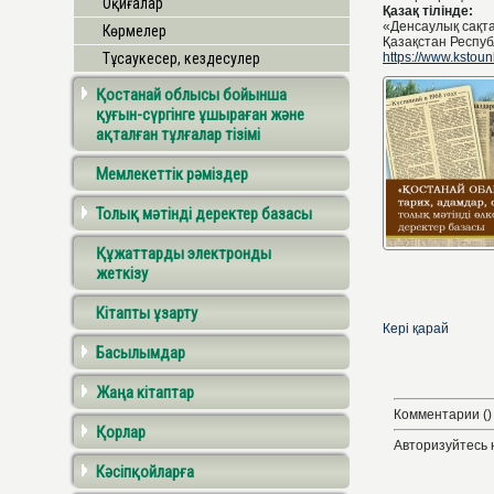
Оқиғалар
Қазақ тілінде:
«Денсаулық сақта
Көрмелер
Қазақстан Респуб
Тұсаукесер, кездесулер
https://www.kstou
Қостанай облысы бойынша
қуғын-сүргінге ұшыраған және
ақталған тұлғалар тізімі
Мемлекеттік рәміздер
Толық мәтінді деректер базасы
Құжаттарды электронды
жеткізу
Кітапты ұзарту
Кері қарай
Басылымдар
Жаңа кітаптар
Комментарии ()
Қорлар
Авторизуйтесь 
Кәсіпқойларға