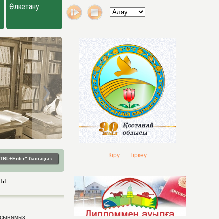
Өлкетану
Кіру
Тіркеу
"CTRL+Enter" басыңыз
сы
ұсынамыз.