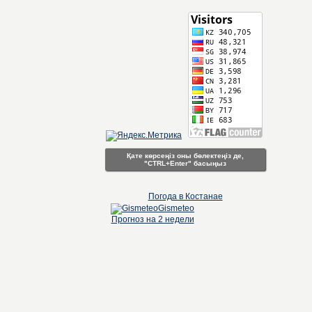
Қате көрсеңіз оны бөлектеңіз де,
"CTRL+Enter" басыңыз
Погода в Костанае
Gismeteo
Прогноз на 2 недели