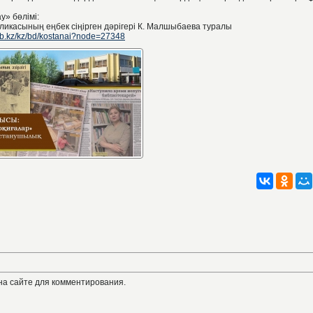
у» бөлімі:
ликасының еңбек сіңірген дәрігері К. Малшыбаева туралы
nb.kz/kz/bd/kostanai?node=27348
на сайте для комментирования.