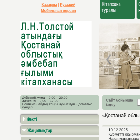
Кітапхана
Қазақша
|
Русский
туралы
Мобильная версия
Дүйсенбі-Жұма – 9.00 – 20.00
Сайт бойынша
Жексенбі – 9.00 – 17.00
Сенбі мен айдың соңғы жұмыс күні – демалыс
іздеу
күндері
«Қостанай облыс
Өзекті
Жаңалықтар
19.12.2025
Құрметті оқырма
Назарларыңызға 