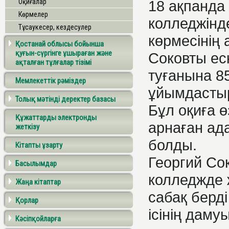
Оқиғалар
18 ақпанда
Көрмелер
колледжінд
Тұсаукесер, кездесулер
көрмесінің 
Қостанай облысы бойынша
қуғын-сүргінге ұшыраған және
Соковты ес
ақталған тұлғалар тізімі
туғанына 8
Мемлекеттік рәміздер
ұйымдасты
Толық мәтінді деректер базасы
Бұл оқиға ө
Құжаттарды электронды
арнаған ада
жеткізу
болды.
Кітапты ұзарту
Георгий Со
Басылымдар
колледжде ж
Жаңа кітаптар
сабақ берді
Қорлар
ісінің даму
Кәсіпқойларға