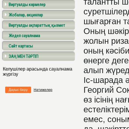
талантты ш
Виртуалды көрмелер
суретшілерд
Жобалар, акциялар
шығарған т
Виртуалды ақпараттық қызмет
Оның шәкі
Жедел сауалнама
жолын риза
Сайт картасы
оның кәсіб
ЗАҢ МЕН ТӘРТІП
өнерге деге
алып жүред
Келушілер арасында сауалнама
жүргізу
Іс-шарада 
Георгий Со
Дауыс беру
Нәтижелер
өз ісінің н
естеліктері
емес, соны
да, шәкірт