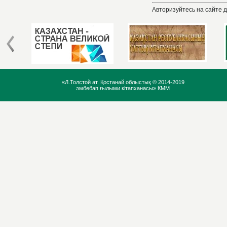
Авторизуйтесь на сайте 
«Л.Толстой ат. Қостанай облыстық ©
2014-2019
әмбебап ғылыми кітапханасы» КММ