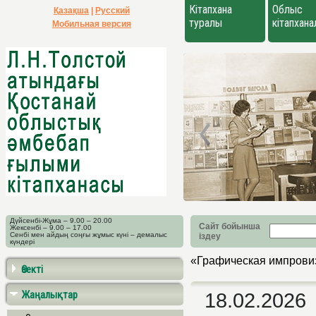
Кітапхана
Облыс
Қазақша
|
Русский
туралы
кітапхан
Мобильная версия
Дүйсенбі-Жұма – 9.00 – 20.00
Сайт бойынша
Жексенбі – 9.00 – 17.00
Сенбі мен айдың соңғы жұмыс күні – демалыс
іздеу
күндері
«Графическая импрови
Өзекті
Жаңалықтар
18.02.2026