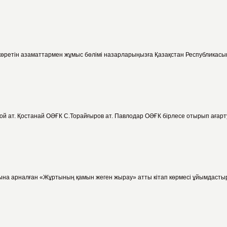
р көретін азаматтармен жұмыс бөлімі назарларыңызға Қазақстан Республикасы
той ат. Қостанай ОӘҒК С.Торайғыров ат. Павлодар ОӘҒК бірлесе отырып ағар
на арналған «Жұртының қамын жеген жырау» атты кітап көрмесі ұйымдастыр