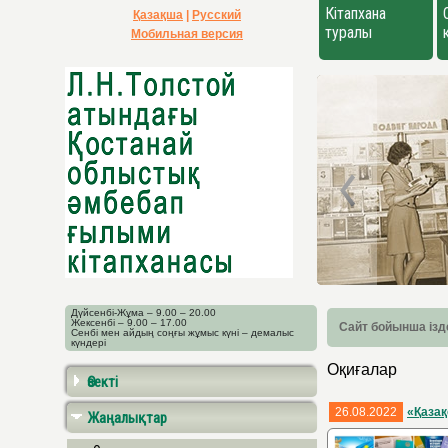
Кітапхана
Қазақша
|
Русский
туралы
Мобильная версия
Дүйсенбі-Жұма – 9.00 – 20.00
Жексенбі – 9.00 – 17.00
Сайт бойынша ізд
Сенбі мен айдың соңғы жұмыс күні – демалыс
күндері
Оқиғалар
Өзекті
26.08.2022
«Қаза
Жаңалықтар