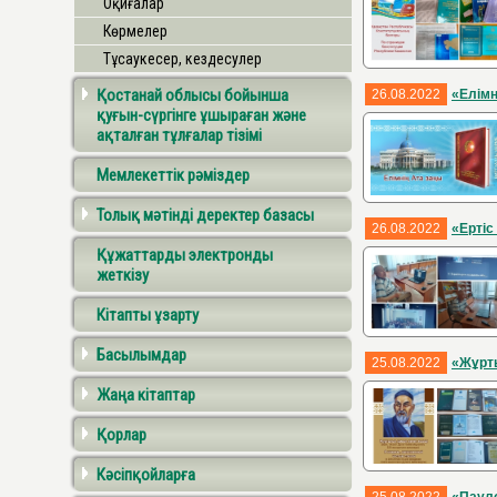
Оқиғалар
Көрмелер
Тұсаукесер, кездесулер
Қостанай облысы бойынша
26.08.2022
«Елімн
қуғын-сүргінге ұшыраған және
ақталған тұлғалар тізімі
Мемлекеттік рәміздер
Толық мәтінді деректер базасы
26.08.2022
«Ертіс
Құжаттарды электронды
жеткізу
Кітапты ұзарту
Басылымдар
25.08.2022
«Жұрт
Жаңа кітаптар
Қорлар
Кәсіпқойларға