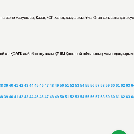
 ақыны және жазушысы, Қазақ КСР халық жазушысы, Ұлы Отан соғысына қатысу
стой ат. ҚОӘҒК әмбебап оқу залы ҚР ІІМ Қостанай облысының мамандандырылғ
38
39
40
41
42
43
44
45
46
47
48
49
50
51
52
53
54
55
56
57
58
59
60
61
62
63
6
38
39
40
41
42
43
44
45
46
47
48
49
50
51
52
53
54
55
56
57
58
59
60
61
62
63
6