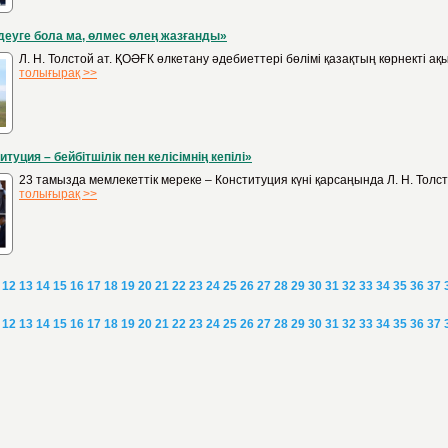
деуге бола ма, өлмес өлең жазғанды»
Л. Н. Толстой ат. ҚОӘҒК өлкетану әдебиеттері бөлімі қазақтың көрнекті
толығырақ >>
итуция – бейбітшілік пен келісімнің кепілі»
23 тамызда мемлекеттік мереке – Конституция күні қарсаңында Л. Н. Тол
толығырақ >>
12
13
14
15
16
17
18
19
20
21
22
23
24
25
26
27
28
29
30
31
32
33
34
35
36
37
12
13
14
15
16
17
18
19
20
21
22
23
24
25
26
27
28
29
30
31
32
33
34
35
36
37