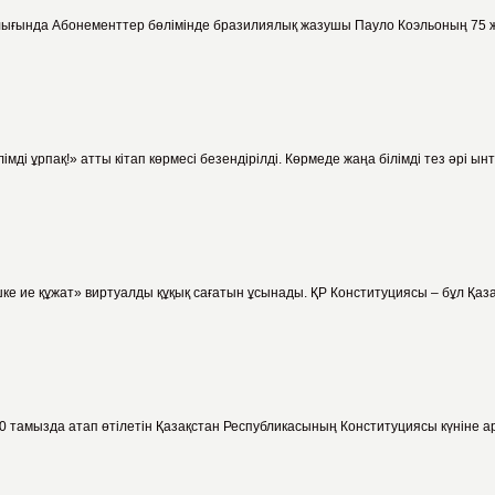
лығында Абонементтер бөлімінде бразилиялық жазушы Пауло Коэльоның 75 ж
ілімді ұрпақ!» атты кітап көрмесі безендірілді. Көрмеде жаңа білімді тез әр
 ие құжат» виртуалды құқық сағатын ұсынады. ҚР Конституциясы – бұл Қазақс
тамызда атап өтілетін Қазақстан Республикасының Конституциясы күніне арн