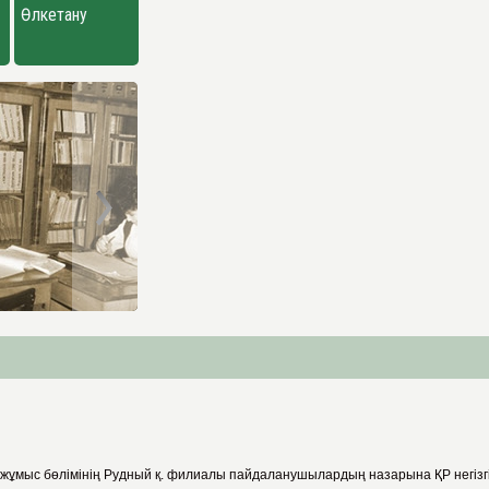
Өлкетану
 жұмыс бөлімінің Рудный қ. филиалы пайдаланушылардың назарына ҚР негізг