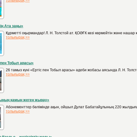
толығырақ >>
ің Ата заңы»
Құрметті оқырмандар! Л. Н. Толстой ат. ҚОӘҒК көзі көрмейтін және наша
толығырақ >>
 пен Тобыл арасы»
26 тамыз күні «Ертіс пен Тобыл арасы» әдеби жобасы аясында Л. Н. Толс
толығырақ >>
ының қамын жеген жырау»
Абонементтер бөлімінде ақын, ойшыл Дулат Бабатайұлының 220 жылдығы
толығырақ >>