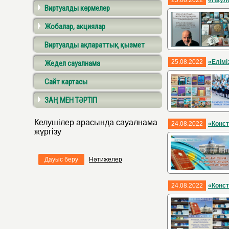
25.08.2022
«Пауло
Виртуалды көрмелер
Жобалар, акциялар
Виртуалды ақпараттық қызмет
25.08.2022
«Еліміз
Жедел сауалнама
Сайт картасы
ЗАҢ МЕН ТӘРТІП
Келушілер арасында сауалнама
24.08.2022
«Конст
жүргізу
Дауыс беру
Нәтижелер
24.08.2022
«Конст