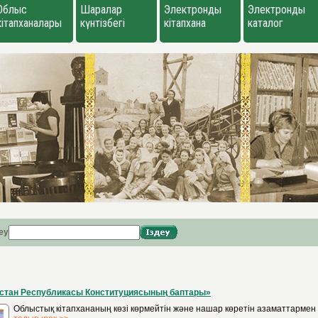
Облыс
Шаралар
Электронды
Электронды
кітапханалары
күнтізбегі
кітапхана
каталог
еу
қстан Республикасы Конституциясының баптары»
Облыстық кітапхананың көзі көрмейтін және нашар көретін азаматтармен