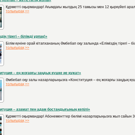
 Коэльо – жетістіктің жолы»
Құрметті оқырмандар! Ағымдағы жылдың 25 тамызы мен 12 қыркүйегі ара
толығырақ >>
дің тірегі – білімді ұрпақ!»
Білім күніне орай кітапхананың Әмбебап оқу залында «Еліміздің тірегі – б
толығырақ >>
итуция – ең жоғарғы заңдық күшке ие құжат»
Әмбебап оқу залы назарларыңызға «Конституция – ең жоғарғы заңдық күшке
толығырақ >>
итуция – азамат пен адам бостандығының кепілі»
Құрметті оқырмандар! Абонементтер бөлімі назарларыңызға жыл сайын 30 
толығырақ >>