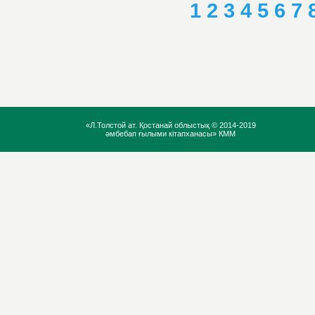
1
2
3
4
5
6
7
«Л.Толстой ат. Қостанай облыстық ©
2014-2019
әмбебап ғылыми кітапханасы» КММ