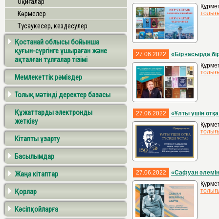
Оқиғалар
Құрмет
Көрмелер
толығ
Тұсаукесер, кездесулер
Қостанай облысы бойынша
қуғын-сүргінге ұшыраған және
27.06.2022
«Бір ғасырда бі
ақталған тұлғалар тізімі
Құрмет
толығ
Мемлекеттік рәміздер
Толық мәтінді деректер базасы
Құжаттарды электронды
27.06.2022
«Ұлты үшін отқа
жеткізу
Құрмет
толығ
Кітапты ұзарту
Басылымдар
27.06.2022
«Сафуан әлемін
Жаңа кітаптар
Құрме
Қорлар
толығ
Кәсіпқойларға