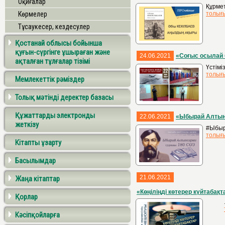
Оқиғалар
Құрме
Көрмелер
толығ
Тұсаукесер, кездесулер
Қостанай облысы бойынша
қуғын-сүргінге ұшыраған және
24.06.2021
«Соғыс осылай
ақталған тұлғалар тізімі
Үстімі
толығ
Мемлекеттік рәміздер
Толық мәтінді деректер базасы
Құжаттарды электронды
22.06.2021
«Ыбырай Алтынс
жеткізу
#Ыбыр
толығ
Кітапты ұзарту
Басылымдар
21.06.2021
Жаңа кітаптар
«Көңіліңді көтерер күйтабақт
Қорлар
Кәсіпқойларға