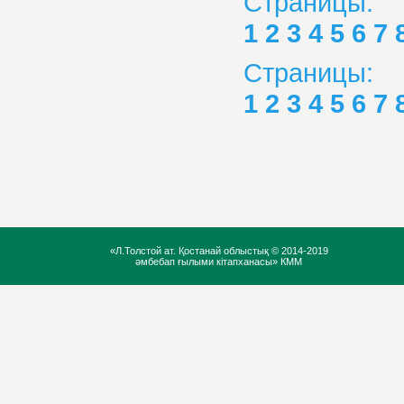
Страницы:
1
2
3
4
5
6
7
Страницы:
1
2
3
4
5
6
7
«Л.Толстой ат. Қостанай облыстық ©
2014-2019
әмбебап ғылыми кітапханасы» КММ