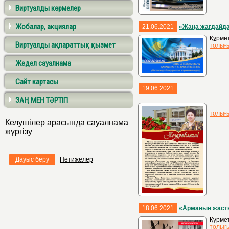
Виртуалды көрмелер
Жобалар, акциялар
21.06.2021
«Жаңа жағдайда
Құрме
Виртуалды ақпараттық қызмет
толығ
Жедел сауалнама
Сайт картасы
19.06.2021
ЗАҢ МЕН ТӘРТІП
...
толығ
Келушілер арасында сауалнама
жүргізу
Дауыс беру
Нәтижелер
18.06.2021
«Арманын жасты
Құрме
толығ