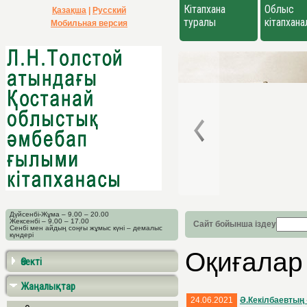
Кітапхана
Облыс
Қазақша
|
Русский
туралы
кітапхан
Мобильная версия
Дүйсенбі-Жұма – 9.00 – 20.00
Жексенбі – 9.00 – 17.00
Сайт бойынша іздеу
Сенбі мен айдың соңғы жұмыс күні – демалыс
күндері
Оқиғалар
Өзекті
Жаңалықтар
24.06.2021
Ә.Кекілбаевтың