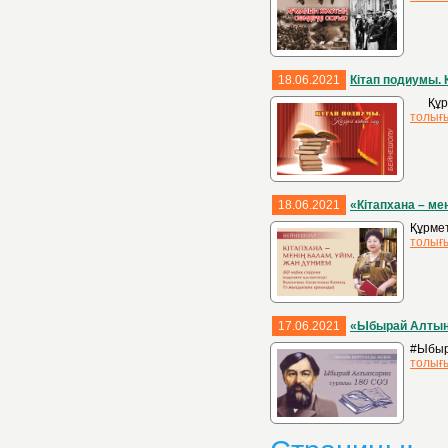
18.06.2021
Кітап подиумы. Қ
Құрмет
толығ
18.06.2021
«Кітапхана – ме
Құрмет
толығ
17.06.2021
«Ыбырай Алтынс
#Ыбыр
толығ