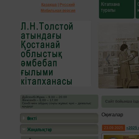
Кітапхана
Қазақша
|
Русский
туралы
Мобильная версия
Дүйсенбі-Жұма – 9.00 – 20.00
Жексенбі – 9.00 – 17.00
Сайт бойынша ізд
Сенбі мен айдың соңғы жұмыс күні – демалыс
күндері
Оқиғалар
Өзекті
23.09.2025
«2025 
Жаңалықтар