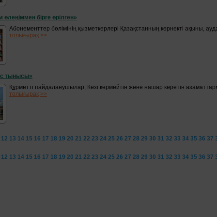
м өлеңіммен бірге өрілген»
Абонементтер бөлімінің қызметкерлері Қазақстанның көрнекті ақыны, ауд
толығырақ >>
с тынысы»
Құрметті пайдаланушылар, Көзі көрмейтін және нашар көретін азаматтар
толығырақ >>
12
13
14
15
16
17
18
19
20
21
22
23
24
25
26
27
28
29
30
31
32
33
34
35
36
37
12
13
14
15
16
17
18
19
20
21
22
23
24
25
26
27
28
29
30
31
32
33
34
35
36
37