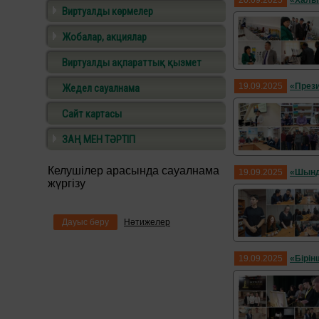
20.09.2025
«Халы
Виртуалды көрмелер
Жобалар, акциялар
Виртуалды ақпараттық қызмет
19.09.2025
«Прези
Жедел сауалнама
Сайт картасы
ЗАҢ МЕН ТӘРТІП
Келушілер арасында сауалнама
19.09.2025
«Шынды
жүргізу
Дауыс беру
Нәтижелер
19.09.2025
«Бірін