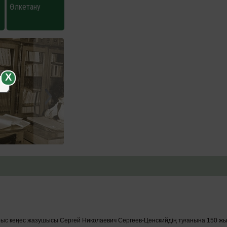
Өлкетану
X
орыс кеңес жазушысы Сергей Николаевич Сергеев-Ценскийдің туғанына 150 жы