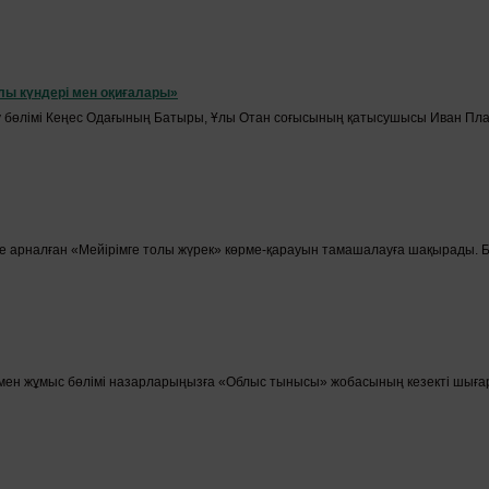
ы күндері мен оқиғалары»
бөлімі Кеңес Одағының Батыры, Ұлы Отан соғысының қатысушысы Иван Плато
е арналған «Мейірімге толы жүрек» көрме-қарауын тамашалауға шақырады. Бұл 
рмен жұмыс бөлімі назарларыңызға «Облыс тынысы» жобасының кезекті шығар