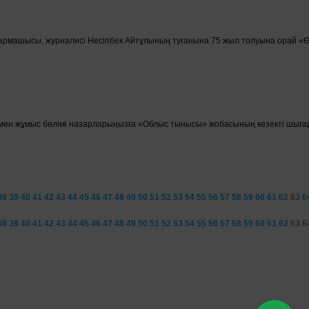
армашысы, журналисі Несіпбек Айтұлының туғанына 75 жыл толуына орай «Өмір
мен жұмыс бөлімі назарларыңызға «Облыс тынысы» жобасының кезекті шығары
38
39
40
41
42
43
44
45
46
47
48
49
50
51
52
53
54
55
56
57
58
59
60
61
62
63
6
38
39
40
41
42
43
44
45
46
47
48
49
50
51
52
53
54
55
56
57
58
59
60
61
62
63
6