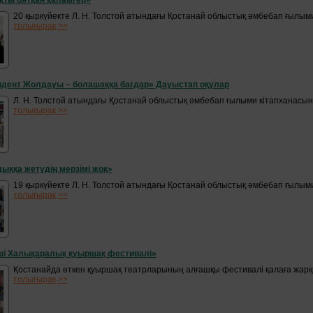
қты оятқан қаламгер»
20 қыркүйекте Л. Н. Толстой атындағы Қостанай облыстық әмбебап ғылыми 
толығырақ >>
дент Жолдауы – болашаққа бағдар» Дауыстап оқулар
Л. Н. Толстой атындағы Қостанай облыстық әмбебап ғылыми кітапханасыны
толығырақ >>
ққа жетудің мерзімі жоқ»
19 қыркүйекте Л. Н. Толстой атындағы Қостанай облыстық әмбебап ғылыми
толығырақ >>
ші Халықаралық қуыршақ фестивалі»
Қостанайда өткен қуыршақ театрларының алғашқы фестивалі қалаға жарқы
толығырақ >>