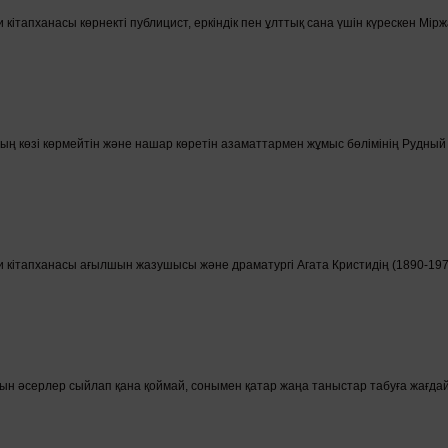
кітапханасы көрнекті публицист, еркіндік пен ұлттық сана үшін күрескен Мі
ң көзі көрмейтін және нашар көретін азаматтармен жұмыс бөлімінің Рудный 
 кітапханасы ағылшын жазушысы және драматургі Агата Кристидің (1890-1976)
н әсерлер сыйлап қана қоймай, сонымен қатар жаңа таныстар табуға жағдай