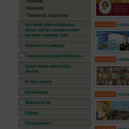
Оқиғалар
Көрмелер
Тұсаукесер, кездесулер
Қостанай облысы бойынша
23.09.2025
Бейне
қуғын-сүргінге ұшыраған және
ақталған тұлғалар тізімі
Мемлекеттік рәміздер
Толық мәтінді деректер базасы
22.09.2025
«Мейір
Құжаттарды электронды
жеткізу
Кітапты ұзарту
Басылымдар
22.09.2025
«Облы
Жаңа кітаптар
Қорлар
Кәсіпқойларға