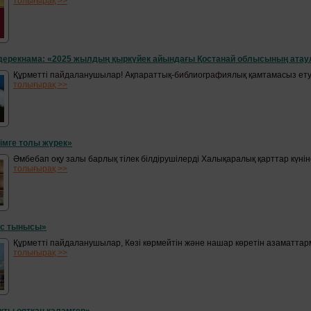
толығырақ >>
дерекнама: «2025 жылдың қыркүйек айындағы Қостанай облысының атаул
Құрметті пайдаланушылар! Ақпараттық-библиографиялық қамтамасыз ету 
толығырақ >>
імге толы жүрек»
Әмбебап оқу залы барлық тілек білдірушілерді Халықаралық қарттар күнін
толығырақ >>
с тынысы»
Құрметті пайдаланушылар, Көзі көрмейтін және нашар көретін азаматта
толығырақ >>