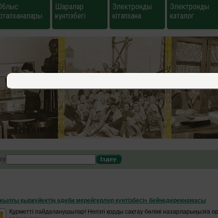
Облыс
Шаралар
Электронды
Электронды
кітапханалары
күнтізбегі
кітапхана
каталог
еу
жылғы қыркүйектің әдеби мерейгерлер күнтізбесі» бейнедерекнамасы
Құрметті пайдаланушылар! Негізгі қорды сақтау бөлімі назарларыңызға 