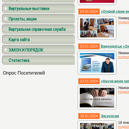
Виртуальные выставки
24.01.2024
«Открой свою кн
Универ
Проекты, акции
подро
Виртуальная справочная служба
Карта сайта
23.01.2024
Видеодосье «Зн
ЗАКОН И ПОРЯДОК
Уважае
подро
Статистика
Опрос Посетителей
23.01.2024
«Научи меня чи
Уважа
подро
18.01.2024
Экскурсия
18 янв
подро