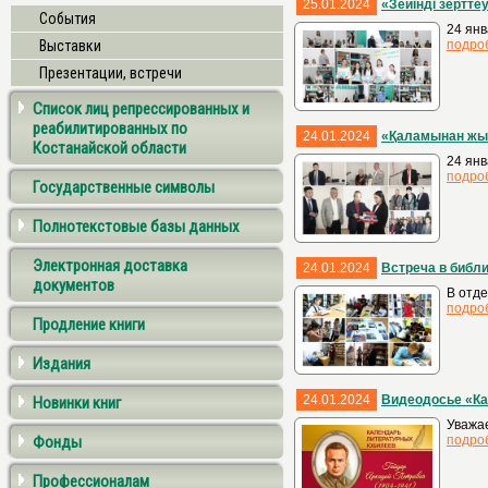
25.01.2024
«Зейінді зертте
События
24 янв
Выставки
подро
Презентации, встречи
Список лиц репрессированных и
реабилитированных по
24.01.2024
«Қаламынан жыр
Костанайской области
24 янв
подро
Государственные символы
Полнотекстовые базы данных
Электронная доставка
24.01.2024
Встреча в библ
документов
В отде
подро
Продление книги
Издания
24.01.2024
Видеодосье «Ка
Новинки книг
Уважае
Фонды
подро
Профессионалам