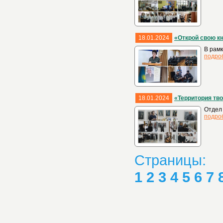
18.01.2024
«Открой свою кн
В рамк
подро
18.01.2024
«Территория тв
Отдел 
подро
Страницы:
1
2
3
4
5
6
7