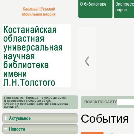
О библиотеке
Экспресс
Қазақша
|
Русский
опрос
Мобильная версия
Понедельник - Пятница - с 09:00 до 20:00.
В воскресенье с 09:00 до 17:00.
ПОИСК ПО САЙТУ
Суббота и последний рабочий день месяца
выходной.
События
Актуальное
Новости