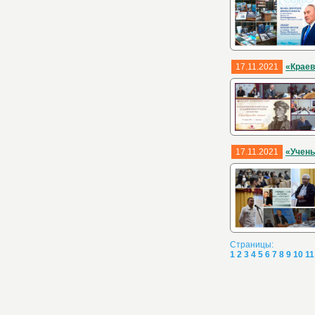
17.11.2021
«Краев
17.11.2021
«Учены
Страницы:
1
2
3
4
5
6
7
8
9
10
11