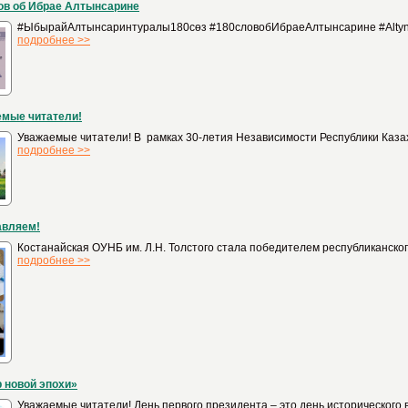
ов об Ибрае Алтынсарине
#ЫбырайАлтынсаринтуралы180сөз #180словобИбраеАлтынсарине #Altynsa
подробнее >>
мые читатели!
Уважаемые читатели! В рамках 30-летия Независимости Республики Каза
подробнее >>
авляем!
Костанайская ОУНБ им. Л.Н. Толстого стала победителем республиканског
подробнее >>
 новой эпохи»
Уважаемые читатели! День первого президента – это день исторического в