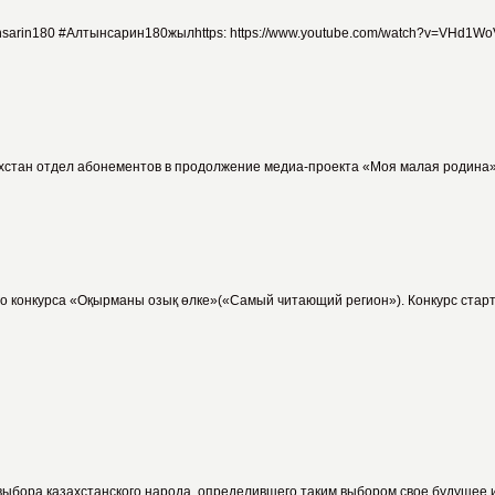
rin180 #Алтынсарин180жылhttps: https://www.youtube.com/watch?v=VHd1Wo
хстан отдел абонементов в продолжение медиа-проекта «Моя малая родина»,
о конкурса «Оқырманы озық өлке»(«Самый читающий регион»). Конкурс стартов
ыбора казахстанского народа, определившего таким выбором свое будущее и с