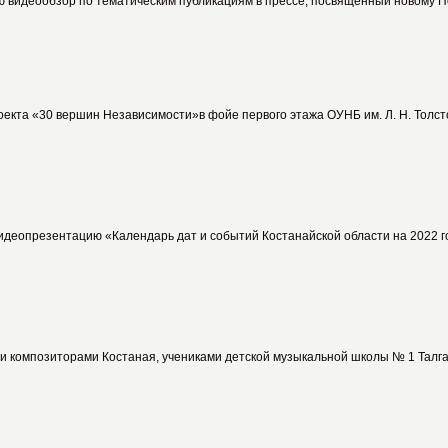
видеообзор по тематическим публикациям в прессе, посвященный новому По
екта «30 вершин Независимости»в фойе первого этажа ОУНБ им. Л. Н. Толсто
еопрезентацию «Календарь дат и событий Костанайской области на 2022 год
ыми композиторами Костаная, учениками детской музыкальной школы № 1 Талг