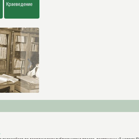
Краеведение
»