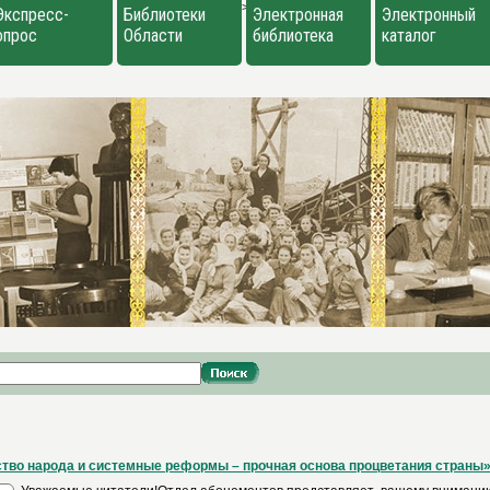
>
Экспресс-
Библиотеки
Электронная
Электронный
опрос
Области
библиотека
каталог
тво народа и системные реформы – прочная основа процветания страны