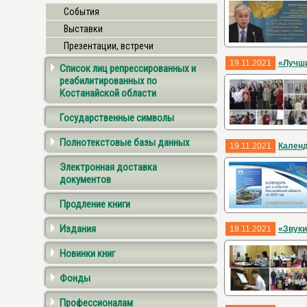
События
Выставки
Презентации, встречи
19.11.2021
«Лучши
Список лиц репрессированных и
реабилитированных по
Костанайской области
Государственные символы
Полнотекстовые базы данных
19.11.2021
Календ
Электронная доставка
документов
Продление книги
Издания
18.11.2021
«Звуки
Новинки книг
Фонды
Профессионалам