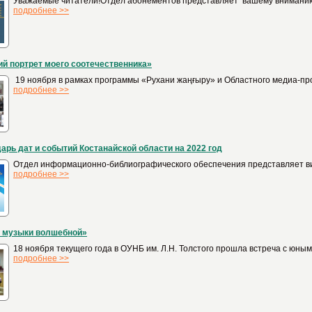
Уважаемые читатели!Отдел абонементов представляет вашему вниманию 
подробнее >>
й портрет моего соотечественника»
19 ноября в рамках программы «Рухани жаңғыру» и Областного медиа-про
подробнее >>
арь дат и событий Костанайской области на 2022 год
Отдел информационно-библиографического обеспечения представляет вид
подробнее >>
 музыки волшебной»
18 ноября текущего года в ОУНБ им. Л.Н. Толстого прошла встреча с юн
подробнее >>