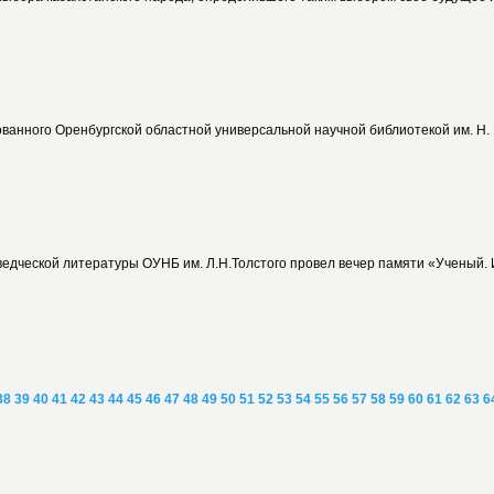
анного Оренбургской областной универсальной научной библиотекой им. Н. 
ведческой литературы ОУНБ им. Л.Н.Толстого провел вечер памяти «Ученый. 
38
39
40
41
42
43
44
45
46
47
48
49
50
51
52
53
54
55
56
57
58
59
60
61
62
63
6