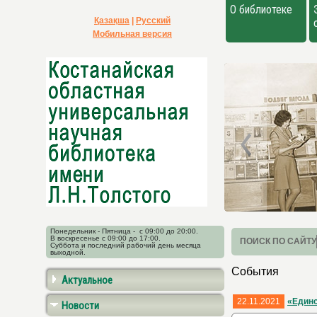
О библиотеке
Қазақша
|
Русский
Мобильная версия
Понедельник - Пятница - с 09:00 до 20:00.
В воскресенье с 09:00 до 17:00.
ПОИСК ПО САЙТУ
Суббота и последний рабочий день месяца
выходной.
События
Актуальное
22.11.2021
«Единс
Новости