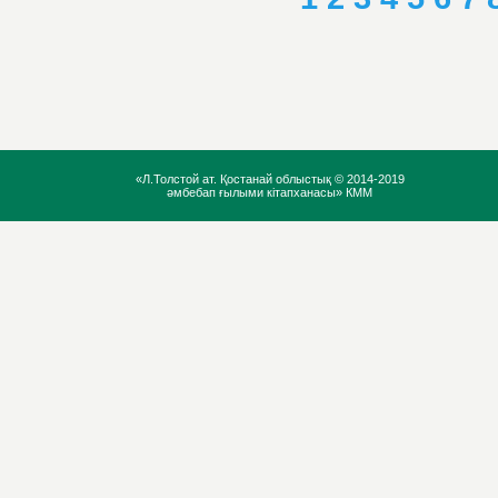
«Л.Толстой ат. Қостанай облыстық ©
2014-2019
әмбебап ғылыми кітапханасы» КММ