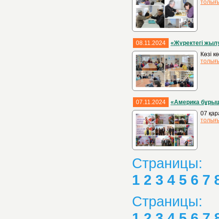
толығ
08.11.2024
«Жүректегі жыл
Көзі к
толығ
07.11.2024
«Америка бұры
07 қар
толығ
Страницы:
1
2
3
4
5
6
7
Страницы:
1
2
3
4
5
6
7