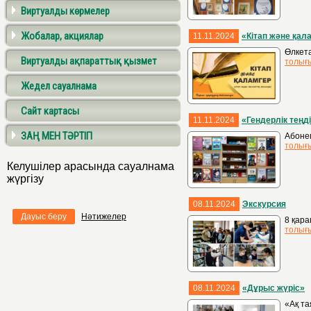
Виртуалды көрмелер
Жобалар, акциялар
11.11.2024
«Кітап және қал
Өлкета
Виртуалды ақпараттық қызмет
толығ
Жедел сауалнама
Сайт картасы
11.11.2024
«Гендерлік теңд
ЗАҢ МЕН ТӘРТІП
Абонем
толығ
Келушілер арасында сауалнама
жүргізу
08.11.2024
Экскурсия
Дауыс беру
Нәтижелер
8 қара
толығ
08.11.2024
«Дұрыс жүріс»
«Ақ та