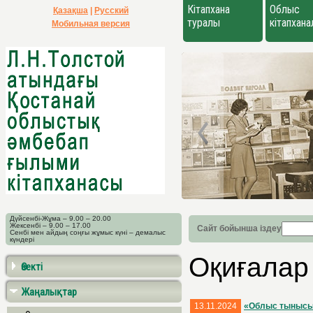
Кітапхана
Облыс
Қазақша
|
Русский
туралы
кітапхан
Мобильная версия
Дүйсенбі-Жұма – 9.00 – 20.00
Жексенбі – 9.00 – 17.00
Сайт бойынша іздеу
Сенбі мен айдың соңғы жұмыс күні – демалыс
күндері
Оқиғалар
Өзекті
Жаңалықтар
13.11.2024
«Облыс тыныс