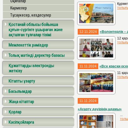
Оқиғалар
Құрме
Көрмелер
толығ
Тұсаукесер, кездесулер
Қостанай облысы бойынша
қуғын-сүргінге ұшыраған және
12.11.2024
«Волонтерлік –
ақталған тұлғалар тізімі
12 қар
толығ
Мемлекеттік рәміздер
Толық мәтінді деректер базасы
Құжаттарды электронды
11.11.2024
«Все краски ос
жеткізу
11 қар
толығ
Кітапты ұзарту
Басылымдар
11.11.2024
Жаңа кітаптар
«Ағарту дәуірінің адамы»
Қорлар
...
толы
Кәсіпқойларға