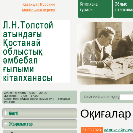
Кітапхана
Облыс
Қазақша
|
Русский
туралы
кітапхан
Мобильная версия
Дүйсенбі-Жұма – 9.00 – 20.00
Жексенбі – 9.00 – 17.00
Сайт бойынша іздеу
Сенбі мен айдың соңғы жұмыс күні – демалыс
күндері
Оқиғалар
Өзекті
Жаңалықтар
01.03.2023
«Алғыс айту күн