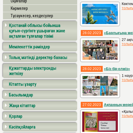
Оқиғалар
Көктем
Көрмелер
толығ
Тұсаукесер, кездесулер
Қостанай облысы бойынша
қуғын-сүргінге ұшыраған және
28.02.2023
«Барлығына мейі
ақталған тұлғалар тізімі
27 ақп
толығ
Мемлекеттік рәміздер
Толық мәтінді деректер базасы
Құжаттарды электронды
28.02.2023
«Біз бір елміз»
жеткізу
1 наур
толығ
Кітапты ұзарту
Басылымдар
27.02.2023
Ақпанның мерей
Жаңа кітаптар
«Қалың
Қорлар
толығ
Кәсіпқойларға