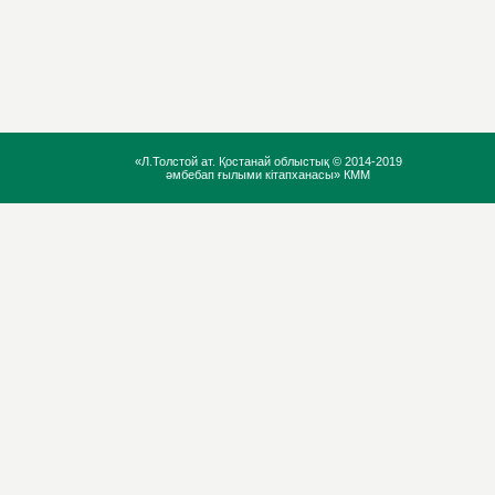
«Л.Толстой ат. Қостанай облыстық ©
2014-2019
әмбебап ғылыми кітапханасы» КММ