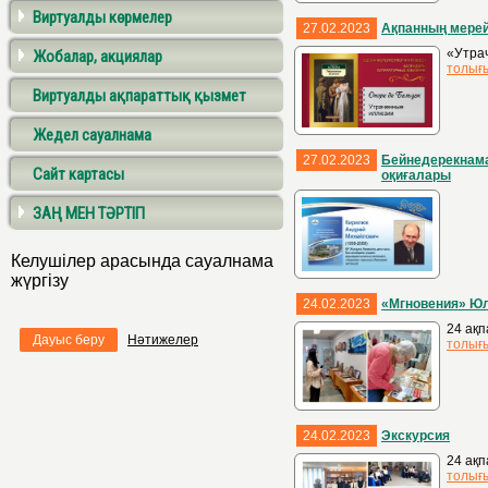
Виртуалды көрмелер
27.02.2023
Ақпанның мерей
«Утрач
Жобалар, акциялар
толығ
Виртуалды ақпараттық қызмет
Жедел сауалнама
27.02.2023
Бейнедерекнама
Сайт картасы
оқиғалары
ЗАҢ МЕН ТӘРТІП
Келушілер арасында сауалнама
жүргізу
24.02.2023
«Мгновения» Юли
24 ақп
Дауыс беру
Нәтижелер
толығ
24.02.2023
Экскурсия
24 ақп
толығ