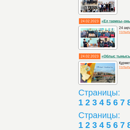
24.02.2023
«Ел тарихы–он
24 ақп
толығ
24.02.2023
«Облыс тыныс
Құрмет
толығ
Страницы:
1
2
3
4
5
6
7
Страницы:
1
2
3
4
5
6
7