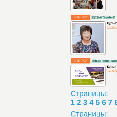
09.07.2021
Құттықтаймыз!
Құрмет
толығ
09.07.2021
«Кітап және қал
Құрмет
толығ
Страницы:
1
2
3
4
5
6
7
Страницы: