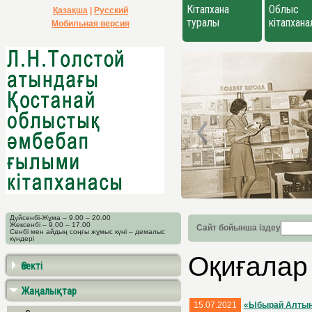
Кітапхана
Облыс
Қазақша
|
Русский
туралы
кітапхан
Мобильная версия
Дүйсенбі-Жұма – 9.00 – 20.00
Жексенбі – 9.00 – 17.00
Сайт бойынша іздеу
Сенбі мен айдың соңғы жұмыс күні – демалыс
күндері
Оқиғалар
Өзекті
Жаңалықтар
15.07.2021
«Ыбырай Алтынс