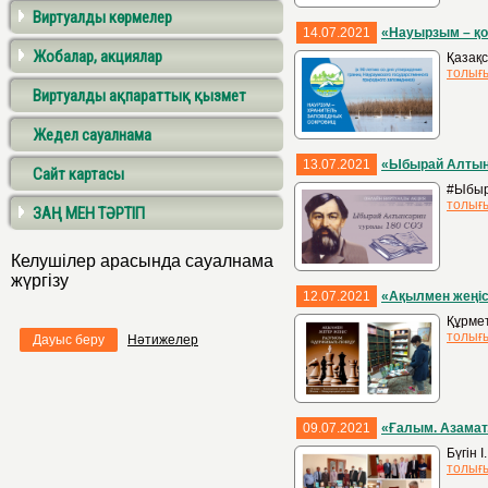
Виртуалды көрмелер
14.07.2021
«Науырзым – қ
Жобалар, акциялар
Қазақс
толығ
Виртуалды ақпараттық қызмет
Жедел сауалнама
13.07.2021
«Ыбырай Алтынс
Сайт картасы
#Ыбыр
толығ
ЗАҢ МЕН ТӘРТІП
Келушілер арасында сауалнама
жүргізу
12.07.2021
«Ақылмен жеңіс
Құрмет
толығ
Дауыс беру
Нәтижелер
09.07.2021
«Ғалым. Азамат
Бүгін 
толығ