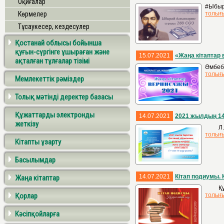
Оқиғалар
#Ыбыр
Көрмелер
толығ
Тұсаукесер, кездесулер
Қостанай облысы бойынша
қуғын-сүргінге ұшыраған және
15.07.2021
«Жаңа кітаптар 
ақталған тұлғалар тізімі
Әмбеб
толығ
Мемлекеттік рәміздер
Толық мәтінді деректер базасы
Құжаттарды электронды
14.07.2021
2021 жылдың 14
жеткізу
Л. Н. 
толығ
Кітапты ұзарту
Басылымдар
14.07.2021
Кітап подиумы. Қ
Жаңа кітаптар
Құрмет
Қорлар
толығ
Кәсіпқойларға