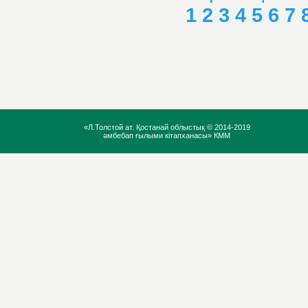
1
2
3
4
5
6
7
«Л.Толстой ат. Қостанай облыстық ©
2014-2019
әмбебап ғылыми кітапханасы» КММ