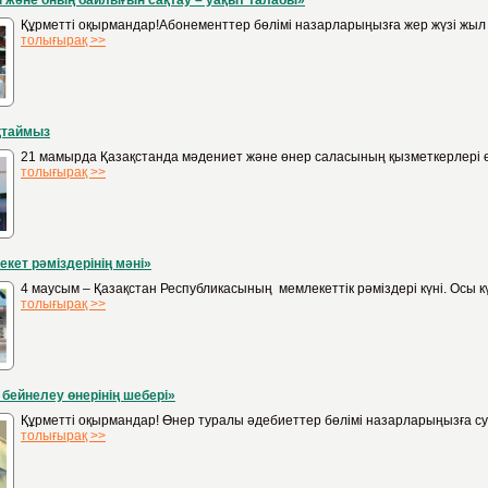
 және оның байлығын сақтау – уақыт талабы»
Құрметті оқырмандар!Абонементтер бөлімі назарларыңызға жер жүзі жыл с
толығырақ >>
қтаймыз
21 мамырда Қазақстанда мәдениет және өнер саласының қызметкерлері өзд
толығырақ >>
кет рәміздерінің мәні»
4 маусым – Қазақстан Республикасының мемлекеттік рәміздері күні. Осы кү
толығырақ >>
 бейнелеу өнерінің шебері»
Құрметті оқырмандар! Өнер туралы әдебиеттер бөлімі назарларыңызға суре
толығырақ >>