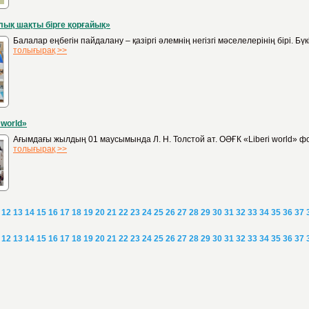
ық шақты бірге қорғайық»
Балалар еңбегін пайдалану – қазіргі әлемнің негізгі мәселелерінің бірі.
толығырақ >>
 world»
Ағымдағы жылдың 01 маусымында Л. Н. Толстой ат. ОӘҒК «Liberi world» ф
толығырақ >>
12
13
14
15
16
17
18
19
20
21
22
23
24
25
26
27
28
29
30
31
32
33
34
35
36
37
12
13
14
15
16
17
18
19
20
21
22
23
24
25
26
27
28
29
30
31
32
33
34
35
36
37