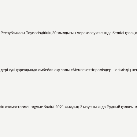
н Республикасы Тәуелсіздігінің 30 жылдығын мерекелеу аясында белгілі қаза
рі күні қарсаңында әмбебап оқу залы «Мемлекеттік рәміздер – еліміздің нег
ретін азаматтармен жұмыс бөлімі 2021 жылдың 3 маусымында Рудный қаласында