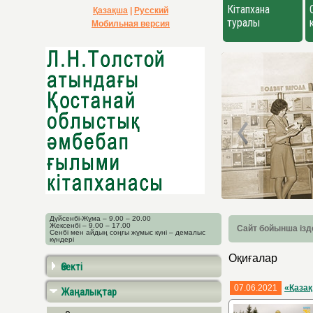
Кітапхана
Қазақша
|
Русский
туралы
Мобильная версия
Дүйсенбі-Жұма – 9.00 – 20.00
Жексенбі – 9.00 – 17.00
Сайт бойынша ізд
Сенбі мен айдың соңғы жұмыс күні – демалыс
күндері
Оқиғалар
Өзекті
07.06.2021
«Қаза
Жаңалықтар