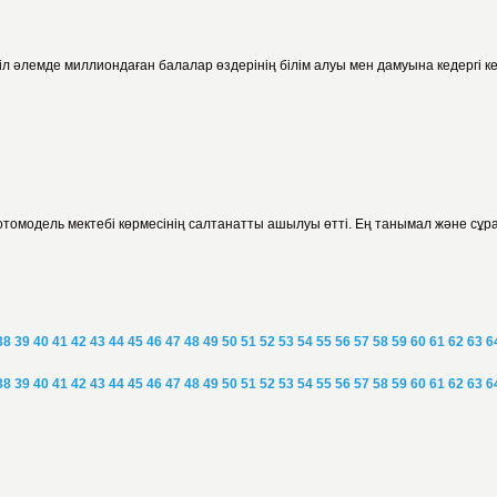
 Бүкіл әлемде миллиондаған балалар өздерінің білім алуы мен дамуына кедергі
отомодель мектебі көрмесінің салтанатты ашылуы өтті. Ең танымал және сұр
38
39
40
41
42
43
44
45
46
47
48
49
50
51
52
53
54
55
56
57
58
59
60
61
62
63
6
38
39
40
41
42
43
44
45
46
47
48
49
50
51
52
53
54
55
56
57
58
59
60
61
62
63
6