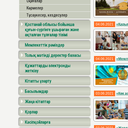
Оқиғалар
Көрмелер
Тұсаукесер, кездесулер
Қостанай облысы бойынша
04.06.2021
«Қары
қуғын-сүргінге ұшыраған және
ақталған тұлғалар тізімі
Мемлекеттік рәміздер
Толық мәтінді деректер базасы
04.06.2021
«Мемле
Құжаттарды электронды
жеткізу
Кітапты ұзарту
Басылымдар
03.06.2021
«Көк а
Жаңа кітаптар
Қорлар
Кәсіпқойларға