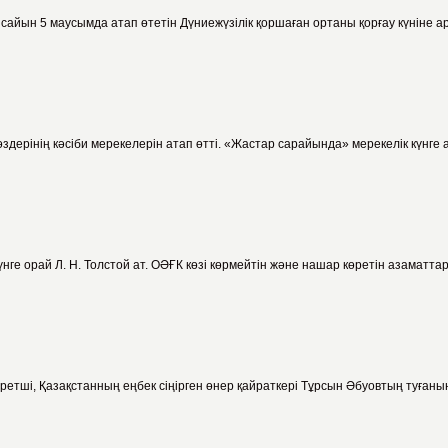
айын 5 маусымда атап өтетін Дүниежүзілік қоршаған ортаны қорғау күніне ар
ерінің кәсіби мерекелерін атап өтті. «Жастар сарайында» мерекелік күнге 
нге орай Л. Н. Толстой ат. ОӘҒК көзі көрмейтін және нашар көретін азаматта
тші, Қазақстанның еңбек сіңірген өнер қайраткері Тұрсын Әбуовтың туғанына