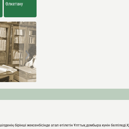
Өлкетану
денің бірінші жексенбісінде атап өтілетін Ұлттық домбыра күнін белгіледі