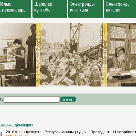
Облыс
Шаралар
Электронды
Электронды
кітапханалары
күнтізбегі
кітапхана
каталог
еу
қ жаны – домбыра»
2018 жылы Қазақстан Республикасының тұңғыш Президенті Н.Назарбаев шіл