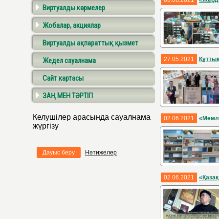
03.06.2021
«Жерді
Виртуалды көрмелер
Жобалар, акциялар
Виртуалды ақпараттық қызмет
27.05.2021
Құтты
Жедел сауалнама
Сайт картасы
ЗАҢ МЕН ТӘРТІП
Келушілер арасында сауалнама
02.06.2021
«Мемле
жүргізу
Дауыс беру
Нәтижелер
02.06.2021
«Қазақ