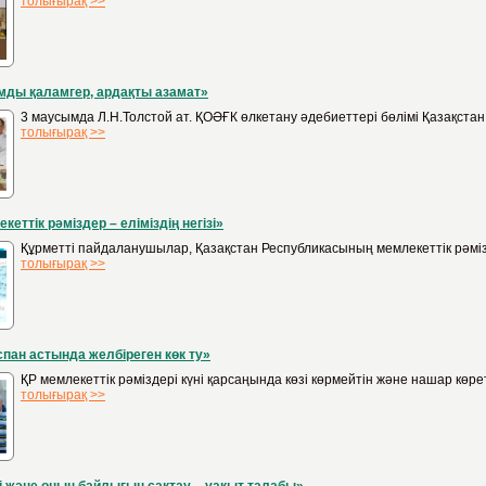
толығырақ >>
мды қаламгер, ардақты азамат»
3 маусымда Л.Н.Толстой ат. ҚОӘҒК өлкетану әдебиеттері бөлімі Қазақста
толығырақ >>
кеттік рәміздер – еліміздің негізі»
Құрметті пайдаланушылар, Қазақстан Республикасының мемлекеттік рәмізде
толығырақ >>
спан астында желбіреген көк ту»
ҚР мемлекеттік рәміздері күні қарсаңында көзі көрмейтін және нашар кө
толығырақ >>