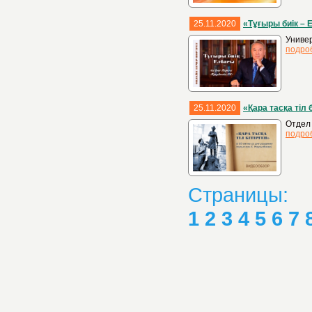
25.11.2020
«Тұғыры биік –
Универ
подро
25.11.2020
«Қара тасқа тіл 
Отдел 
подро
Страницы:
1
2
3
4
5
6
7