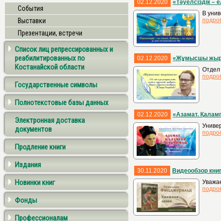
02.12.2020
«Тәуелсіздік – е
События
В унив
Выставки
подро
Презентации, встречи
Список лиц репрессированных и
реабилитированных по
02.12.2020
«Жұмысшы жы
Костанайской области
Отдел
подро
Государственные символы
Полнотекстовые базы данных
02.12.2020
«Азамат. Қалам
Электронная доставка
Униве
документов
подро
Продление книги
Издания
30.11.2020
Видеообзор кни
Новинки книг
Уважае
подро
Фонды
Профессионалам