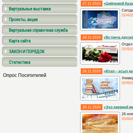
27.11.2020
«Цифровой Казах
Виртуальные выставки
Сегодн
подро
Проекты, акции
Виртуальная справочная служба
26.11.2020
«Встреча друзе
Карта сайта
Отдел 
подро
ЗАКОН И ПОРЯДОК
Статистика
26.11.2020
«Кітап – асыл қ
Опрос Посетителей
Универ
подро
26.11.2020
«Эхо древней и
26 но
подро