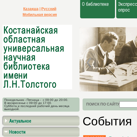
О библиотеке
Экспресс
Қазақша
|
Русский
опрос
Мобильная версия
Понедельник - Пятница - с 09:00 до 20:00.
В воскресенье с 09:00 до 17:00.
ПОИСК ПО САЙТУ
Суббота и последний рабочий день месяца
выходной.
События
Актуальное
Новости