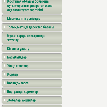
Қостанай облысы бойынша
қуғын-сүргінге ұшыраған және
ақталған тұлғалар тізімі
Мемлекеттік рәміздер
Толық мәтінді деректер базасы
Құжаттарды электронды
жеткізу
Кітапты ұзарту
Басылымдар
Жаңа кітаптар
Қорлар
Кәсіпқойларға
Виртуалды көрмелер
Жобалар, акциялар