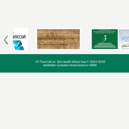
«Л.Толстой ат. Қостанай облыстық ©
2014-2019
әмбебап ғылыми кітапханасы» КММ