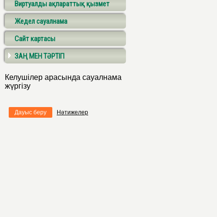
Виртуалды ақпараттық қызмет
Жедел сауалнама
Сайт картасы
ЗАҢ МЕН ТӘРТІП
Келушілер арасында сауалнама
жүргізу
Дауыс беру
Нәтижелер