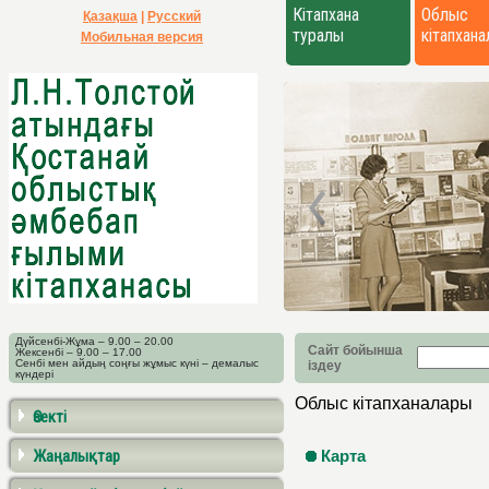
Кітапхана
Облыс
Қазақша
|
Русский
туралы
кітапхан
Мобильная версия
Дүйсенбі-Жұма – 9.00 – 20.00
Сайт бойынша
Жексенбі – 9.00 – 17.00
Сенбі мен айдың соңғы жұмыс күні – демалыс
іздеу
күндері
Облыс кітапханалары
Өзекті
Жаңалықтар
Карта