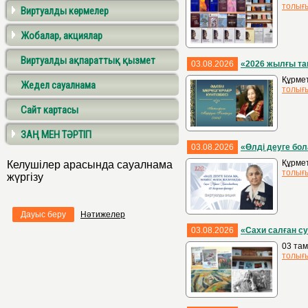
толығ
Виртуалды көрмелер
Жобалар, акциялар
Виртуалды ақпараттық қызмет
03.08.2026
«2026 жылғы та
Құрмет
Жедел сауалнама
толығ
Сайт картасы
ЗАҢ МЕН ТӘРТІП
03.08.2026
«Өлді деуге бо
Құрмет
Келушілер арасында сауалнама
толығ
жүргізу
Дауыс беру
Нәтижелер
03.08.2026
«Сахи салған с
03 там
толығ