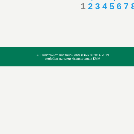
1
2
3
4
5
6
7
«Л.Толстой ат. Қостанай облыстық ©
2014-2019
әмбебап ғылыми кітапханасы» КММ