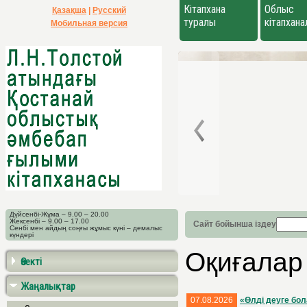
Кітапхана
Облыс
Қазақша
|
Русский
туралы
кітапхан
Мобильная версия
Дүйсенбі-Жұма – 9.00 – 20.00
Жексенбі – 9.00 – 17.00
Сайт бойынша іздеу
Сенбі мен айдың соңғы жұмыс күні – демалыс
күндері
Оқиғалар
Өзекті
Жаңалықтар
07.08.2026
«Өлді деуге бо