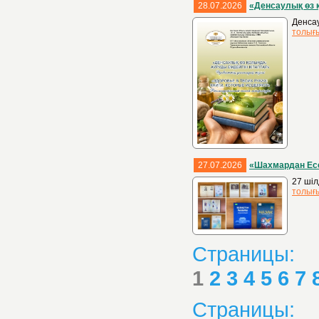
28.07.2026
«Денсаулық өз 
Денсау
толығ
27.07.2026
«Шахмардан Есе
27 шіл
толығ
Страницы:
1
2
3
4
5
6
7
Страницы: