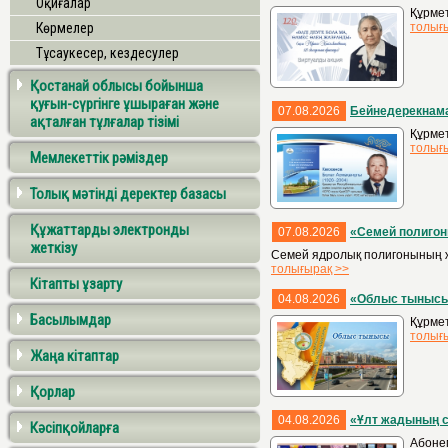
Оқиғалар
Құрмет
Көрмелер
толығ
Тұсаукесер, кездесулер
Қостанай облысы бойынша
қуғын-сүргінге ұшыраған және
07.08.2026
Бейнедерекнама
ақталған тұлғалар тізімі
Құрмет
толығ
Мемлекеттік рәміздер
Толық мәтінді деректер базасы
Құжаттарды электронды
07.08.2026
«Семей полигоны
жеткізу
Семей ядролық полигонының ж
толығырақ >>
Кітапты ұзарту
04.08.2026
«Облыс тыныс
Басылымдар
Құрме
толығ
Жаңа кітаптар
Қорлар
04.08.2026
«Ұлт жадының 
Кәсіпқойларға
Абоне