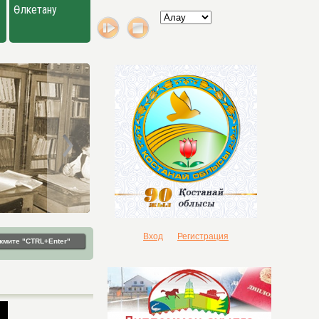
Өлкетану
Вход
Регистрация
жмите "CTRL+Enter"