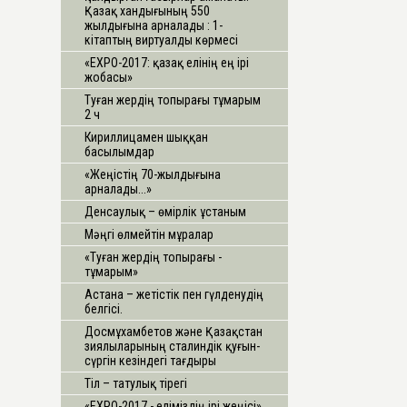
Қазақ хандығының 550
жылдығына арналады : 1-
кітаптың виртуалды көрмесі
«ЕХРО-2017: қазақ елінің ең ірі
жобасы»
Туған жердің топырағы тұмарым
2 ч
Кириллицамен шыққан
басылымдар
«Жеңістің 70-жылдығына
арналады...»
Денсаулық – өмірлік ұстаным
Мәңгі өлмейтін мұралар
«Туған жердің топырағы -
тұмарым»
Астана – жетістік пен гүлденудің
белгісі.
Досмұхамбетов және Қазақстан
зиялыларының сталиндік қуғын-
сүргін кезіндегі тағдыры
Тіл – татулық тірегі
«ЕХРО-2017 - еліміздің ірі жеңісі»