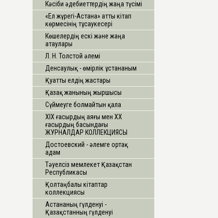
Кәсіби әдебиеттердің жаңа түсімі
«Ел жүрегі-Астана» атты кітап
көрмесінің тұсаукесері
Көшелердің ескі және жаңа
атаулары
Л. Н. Толстой әлемі
Денсаулық - өмірлік ұстананым
Қуатты елдің жастары
Қазақ жанының жыршысы
Сүймеуге болмайтын қала
ХІХ ғасырдың аяғы мен ХХ
ғасырдың басындағы
ЖУРНАЛДАР КОЛЛЕКЦИЯСЫ
Достоевский - әлемге ортақ
адам
Тәуелсіз мемлекет Қазақстан
Республикасы
Қолтаңбалы кітаптар
коллекциясы
Астананың гүлденуі -
Қазақстанның гүлденуі