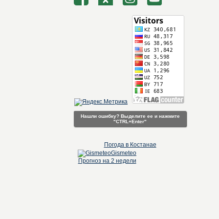
Нашли ошибку? Выделите ее и нажмите
"CTRL+Enter"
Погода в Костанае
Gismeteo
Прогноз на 2 недели