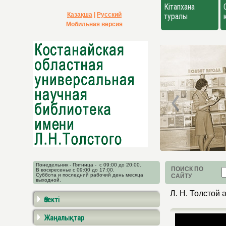
Кітапхана
Қазақша
|
Русский
туралы
Мобильная версия
Понедельник - Пятница - с 09:00 до 20:00.
ПОИСК ПО
В воскресенье с 09:00 до 17:00.
Суббота и последний рабочий день месяца
САЙТУ
выходной.
Л. Н. Толстой 
Өзекті
Жаңалықтар