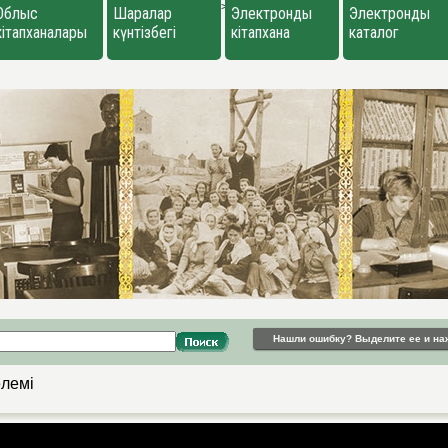
>
Облыс
Шаралар
Электронды
Электронды
кітапханалары
күнтізбегі
кітапхана
каталог
Нашли ошибку? Выделите ее и на
әлемі