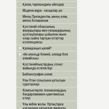
Қазақ тарихындағы әйелдер
Мәдени мұра - ғасырлар үні
Менің Президентім, менің елім,
менің болашағым
Қостанай облысының
жазушылары мен ғалымдарының
қолтаңбалары қойылған және
олар сыйға тартқан кітаптар
коллекциясы
Қазақшаңыз қалай?
«Өз өлкеңді білмей, әлемді біле
алмайсың»
Қостанайлықтардың соғыс
жайында естеліктері
Библиография әлемі
Ұлы Отан соғысына қатысқан
суретшілері
Компьютерлік техникалардың
бағдарламамен қамтамасыз
етілуі
Ұлы жібек жолы. Ұрпақтарға
қалдырған ғасырлар аманаты.