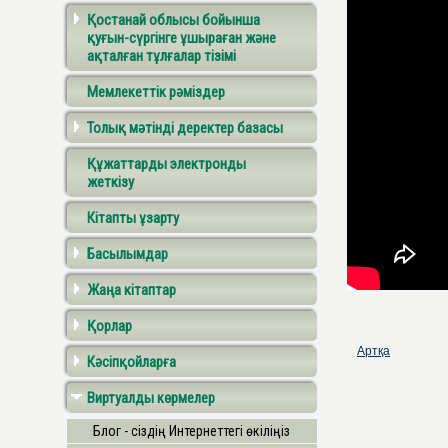
Қостанай облысы бойынша
қуғын-сүргінге ұшыраған және
ақталған тұлғалар тізімі
Мемлекеттік рәміздер
Толық мәтінді деректер базасы
Құжаттарды электронды
жеткізу
Кітапты ұзарту
Басылымдар
Жаңа кітаптар
Қорлар
Артқа
Кәсіпқойларға
Виртуалды көрмелер
Блог - сіздің Интернеттегі өкіліңіз