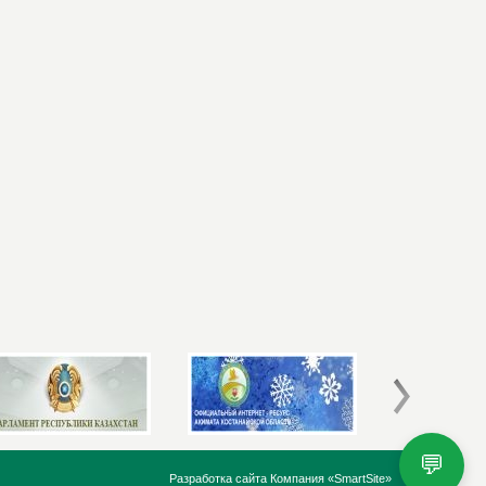
💬
Разработка сайта
Компания «SmartSite»