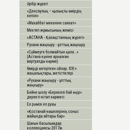
Әрбір жүрегі
«Денсаулық – қызықты өмірдің
кепілі»
«Махаббат мекеніне саяхат»
Мектеп жұмысының жемісі
«АСТАНА - Қазақстанның жүрегі»
Рухани жаңғыру - ұлттық жаңғыру
«Сүймеуге болмайтын қала...»
(Астана күніне арналған
виртуалды көрме)
Өмірді өзгерткен ойлар. ХХІ ғ.
жаңалықтары, жетістіктері
«Рухани жаңғыру - ұлттық
жаңғыру»
Бейне шолу «Берекелі бай өңір»
деректі-кітап көрмесі
Ел рәмізі ел рухы
«Қостанай көшелерінің соғыс
жайында айтары бар»
Шағын басылымдар
коллекциясы 2017ж.