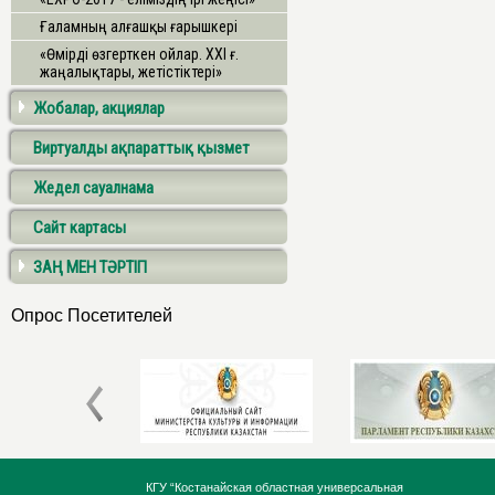
Ғаламның алғашқы ғарышкері
«Өмірді өзгерткен ойлар. ХХІ ғ.
жаңалықтары, жетістіктері»
Жобалар, акциялар
Виртуалды ақпараттық қызмет
Жедел сауалнама
Сайт картасы
ЗАҢ МЕН ТӘРТІП
Опрос Посетителей
КГУ “Костанайская областная универсальная