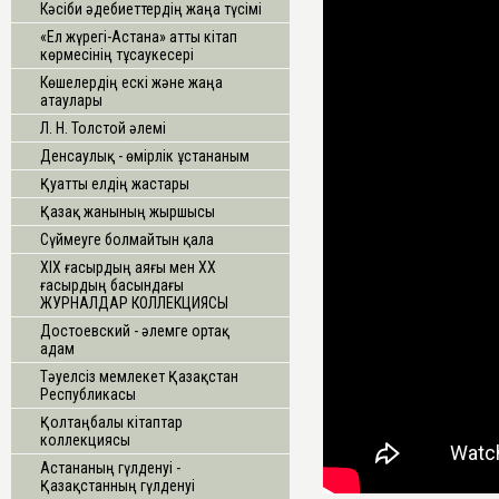
Кәсіби әдебиеттердің жаңа түсімі
«Ел жүрегі-Астана» атты кітап
көрмесінің тұсаукесері
Көшелердің ескі және жаңа
атаулары
Л. Н. Толстой әлемі
Денсаулық - өмірлік ұстананым
Қуатты елдің жастары
Қазақ жанының жыршысы
Сүймеуге болмайтын қала
ХІХ ғасырдың аяғы мен ХХ
ғасырдың басындағы
ЖУРНАЛДАР КОЛЛЕКЦИЯСЫ
Достоевский - әлемге ортақ
адам
Тәуелсіз мемлекет Қазақстан
Республикасы
Қолтаңбалы кітаптар
коллекциясы
Астананың гүлденуі -
Қазақстанның гүлденуі