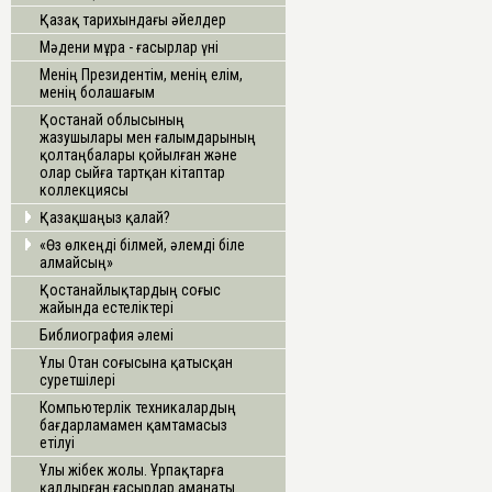
Қазақ тарихындағы әйелдер
Мәдени мұра - ғасырлар үні
Менің Президентім, менің елім,
менің болашағым
Қостанай облысының
жазушылары мен ғалымдарының
қолтаңбалары қойылған және
олар сыйға тартқан кітаптар
коллекциясы
Қазақшаңыз қалай?
«Өз өлкеңді білмей, әлемді біле
алмайсың»
Қостанайлықтардың соғыс
жайында естеліктері
Библиография әлемі
Ұлы Отан соғысына қатысқан
суретшілері
Компьютерлік техникалардың
бағдарламамен қамтамасыз
етілуі
Ұлы жібек жолы. Ұрпақтарға
қалдырған ғасырлар аманаты.