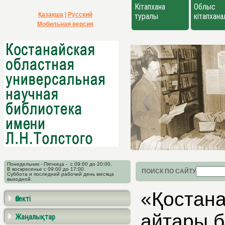
Кітапхана
Облыс
Қазақша
|
Русский
туралы
кітапхан
Мобильная версия
Понедельник - Пятница - с 09:00 до 20:00.
В воскресенье с 09:00 до 17:00.
ПОИСК ПО САЙТУ
Суббота и последний рабочий день месяца
выходной.
«Қостана
Өзекті
айтары 
Жаңалықтар