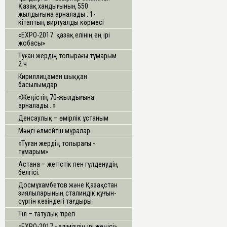
Қазақ хандығының 550
жылдығына арналады : 1-
кітаптың виртуалды көрмесі
«ЕХРО-2017: қазақ елінің ең ірі
жобасы»
Туған жердің топырағы тұмарым
2 ч
Кириллицамен шыққан
басылымдар
«Жеңістің 70-жылдығына
арналады...»
Денсаулық – өмірлік ұстаным
Мәңгі өлмейтін мұралар
«Туған жердің топырағы -
тұмарым»
Астана – жетістік пен гүлденудің
белгісі.
Досмұхамбетов және Қазақстан
зиялыларының сталиндік қуғын-
сүргін кезіндегі тағдыры
Тіл – татулық тірегі
«ЕХРО-2017 - еліміздің ірі жеңісі»