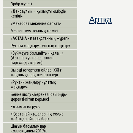
Әрбір жүрегі
«Денсаулық – қызықты өмірдің
кепілі»
Артқа
«Махаббат мекеніне саяхат»
Мектеп жұмысының жемісі
«АСТАНА - Қазақстанның жүрегі»
Рухани жаңғыру - ұлттық жаңғыру
«Сүймеуге болмайтын қала...»
(Астана күніне арналған
виртуалды көрме)
Өмірді өзгерткен ойлар. ХХІ ғ.
жаңалықтары, жетістіктері
«Рухани жаңғыру - ұлттық
жаңғыру»
Бейне шолу «Берекелі бай өңір»
деректі-кітап көрмесі
Ел рәмізі ел рухы
«Қостанай көшелерінің соғыс
жайында айтары бар»
Шағын басылымдар
коллекциясы 2017ж.