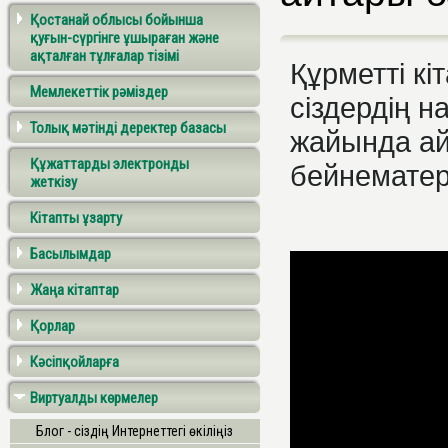
Қостанай облысы бойынша
қуғын-сүргінге ұшыраған және
ақталған тұлғалар тізімі
Құрметті кі
Мемлекеттік рәміздер
сіздердің 
Толық мәтінді деректер базасы
жайында а
Құжаттарды электронды
бейнемате
жеткізу
Кітапты ұзарту
Басылымдар
Жаңа кітаптар
Қорлар
Кәсіпқойларға
Виртуалды көрмелер
Блог - сіздің Интернеттегі өкіліңіз