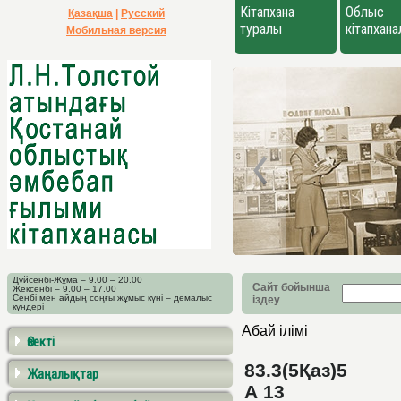
Кітапхана
Облыс
Қазақша
|
Русский
туралы
кітапхан
Мобильная версия
Дүйсенбі-Жұма – 9.00 – 20.00
Сайт бойынша
Жексенбі – 9.00 – 17.00
Сенбі мен айдың соңғы жұмыс күні – демалыс
іздеу
күндері
Абай ілімі
Өзекті
83.3(5Қаз)5
Жаңалықтар
А 13