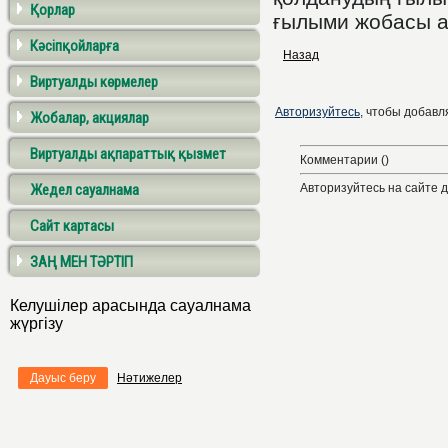
Қорлар
ғылыми жобасы а
Кәсіпқойларға
Назад
Виртуалды көрмелер
Авторизуйтесь
, чтобы добавля
Жобалар, акциялар
Виртуалды ақпараттық қызмет
Комментарии ()
Жедел сауалнама
Авторизуйтесь на сайте 
Сайт картасы
ЗАҢ МЕН ТӘРТІП
Келушілер арасында сауалнама
жүргізу
Дауыс беру
Нәтижелер