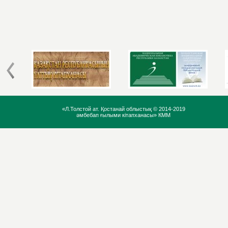
«Л.Толстой ат. Қостанай облыстық ©
2014-2019
әмбебап ғылыми кітапханасы» КММ