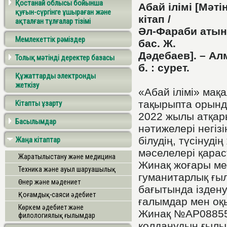
Қостанай облысы бойынша
Абай ілімі [Мәті
қуғын-сүргінге ұшыраған және
кітап /
ақталған тұлғалар тізімі
Әл-Фараби атынд
Мемлекеттік рәміздер
бас. Ж.
Дәдебаев]. – Алм
Толық мәтінді деректер базасы
б. : сурет.
Құжаттарды электронды
жеткізу
«Абай ілімі» ма
тақырыпта орынд
Кітапты ұзарту
2022 жылы атқар
Басылымдар
нәтижелері негіз
білудің, түсінуд
Жаңа кітаптар
мәселелері қара
Жаратылыстану және медицина
Жинақ жоғары мек
Техника және ауыл шаруашылық
гуманитарлық ғыл
Өнер және мәдениет
бағытында ізден
Қоғамдық-саяси әдебиет
ғалымдар мен оқ
Көркем әдебиет және
Жинақ №АР0885568
филологиялық ғылымдар
қолданудың ғылым