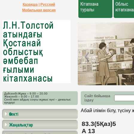
Кітапхана
Облыс
Қазақша
|
Русский
туралы
кітапхан
Мобильная версия
Дүйсенбі-Жұма – 9.00 – 20.00
Сайт бойынша
Жексенбі – 9.00 – 17.00
Сенбі мен айдың соңғы жұмыс күні – демалыс
іздеу
күндері
Абай ілімін білу, түсіну
Өзекті
83.3(5Қаз)5
Жаңалықтар
А 13