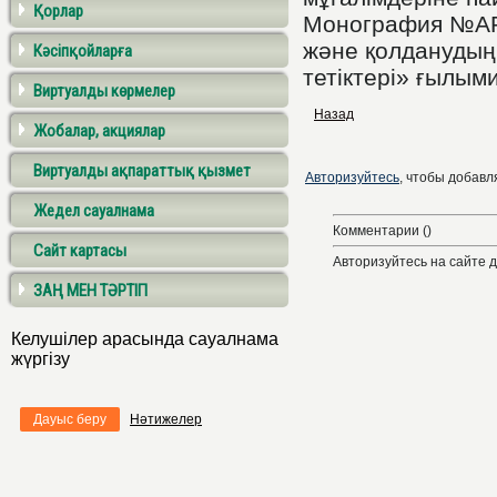
Қорлар
Монография №АР08
және қолданудың
Кәсіпқойларға
тетіктері» ғылым
Виртуалды көрмелер
Назад
Жобалар, акциялар
Виртуалды ақпараттық қызмет
Авторизуйтесь
, чтобы добавля
Жедел сауалнама
Комментарии ()
Сайт картасы
Авторизуйтесь на сайте 
ЗАҢ МЕН ТӘРТІП
Келушілер арасында сауалнама
жүргізу
Дауыс беру
Нәтижелер