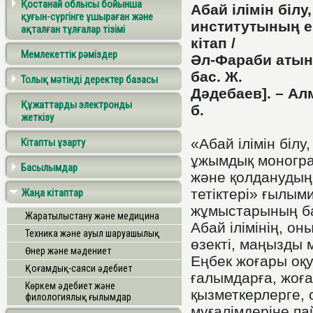
Қостанай облысы бойынша
Абай ілімін білу
қуғын-сүргінге ұшыраған және
институтының е
ақталған тұлғалар тізімі
кітап /
Мемлекеттік рәміздер
Әл-Фараби атынд
бас. Ж.
Толық мәтінді деректер базасы
Дәдебаев]. – Алм
Құжаттарды электронды
б.
жеткізу
«Абай ілімін білу
Кітапты ұзарту
ұжымдық монограф
Басылымдар
және қолданудың
тетіктері» ғылы
Жаңа кітаптар
жұмыстарының ба
Жаратылыстану және медицина
Абай ілімінің, он
Техника және ауыл шаруашылық
өзекті, маңызды 
Өнер және мәдениет
Еңбек жоғары оқ
Қоғамдық-саяси әдебиет
ғалымдарға, жоғ
Көркем әдебиет және
қызметкерлерге, с
филологиялық ғылымдар
мұғалімдеріне па