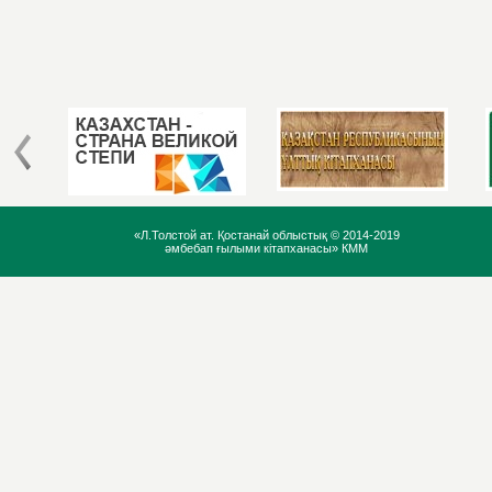
«Л.Толстой ат. Қостанай облыстық ©
2014-2019
әмбебап ғылыми кітапханасы» КММ